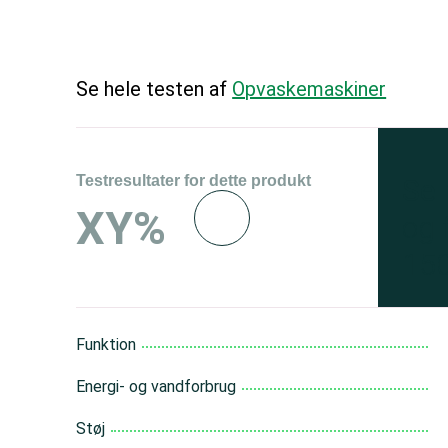
Se hele testen af
Opvaskemaskiner
Testresultater for dette produkt
Se 
XY%
og 
150
Funktion
Energi- og vandforbrug
Støj