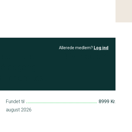
Allerede medlem?
Log ind
resultatet
Bliv medlem
få adgang til
+ andre test
Fundet til
8999 Kr.
august 2026