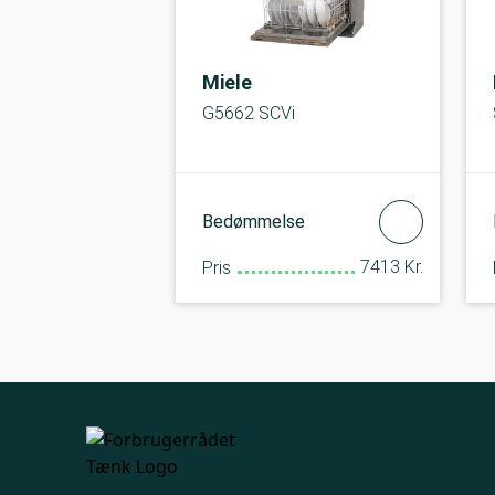
Miele
G5662 SCVi
Bedømmelse
7413 Kr.
Pris