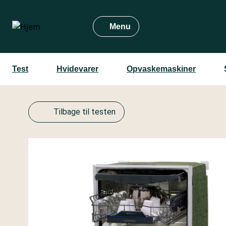
Gå
til
Menu
hovedindhold
Test
Hvidevarer
Opvaskemaskiner
Tilbage til testen