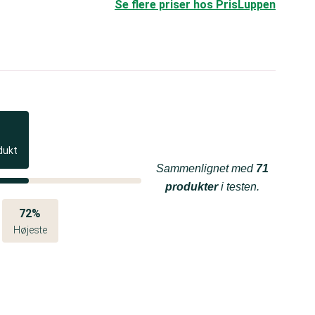
Se flere priser hos PrisLuppen
dukt
Sammenlignet med
71
produkter
i testen.
72%
Højeste