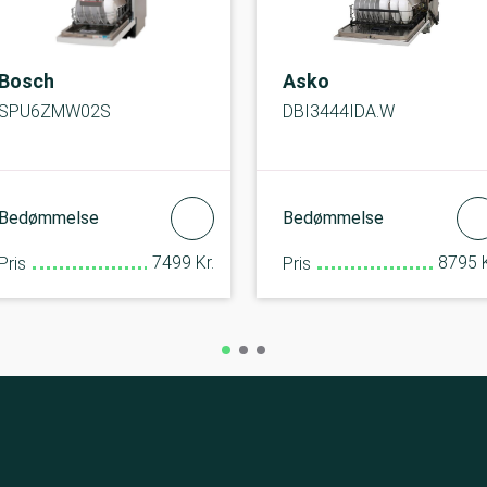
Bosch
Asko
SPU6ZMW02S
DBI3444IDA.W
Bedømmelse
Bedømmelse
7499 Kr.
8795 K
Pris
Pris