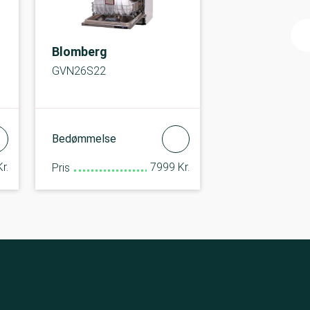
Blomberg
GVN26S22
Bedømmelse
r.
7999 Kr.
Pris