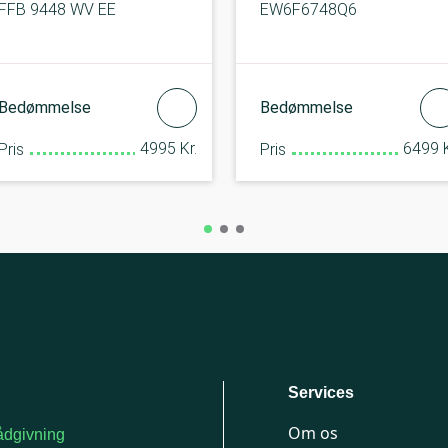
FFB 9448 WV EE
EW6F6748Q6
Bedømmelse
Bedømmelse
4995 Kr.
6499 K
Pris
Pris
Services
Om os
dgivning