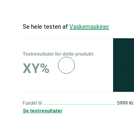
Se hele testen af
Vaskemaskiner
Testresultater for dette produkt
Se 
XY%
og 
150
Fundet til
5999 Kr
Se testresultater