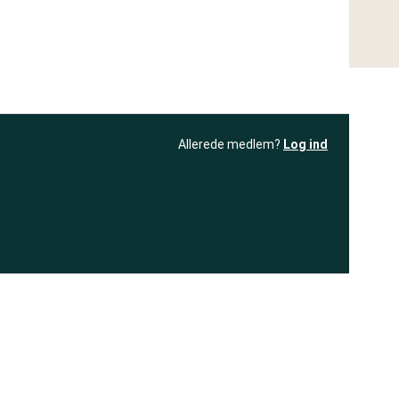
Allerede medlem?
Log ind
resultatet
Bliv medlem
få adgang til
+ andre test
.