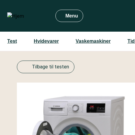
Gå
til
Menu
hovedindhold
Test
Hvidevarer
Vaskemaskiner
Tid
Tilbage til testen