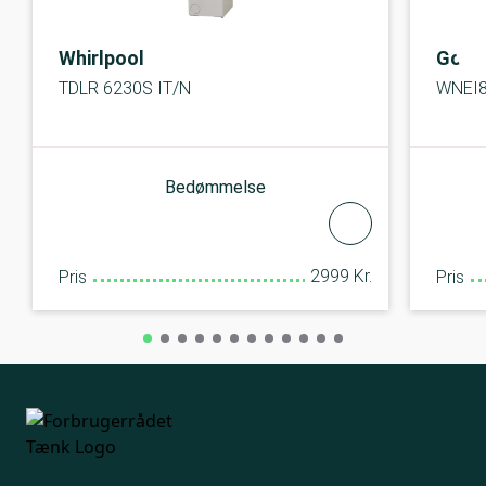
Whirlpool
Gore
TDLR 6230S IT/N
WNEI
Bedømmelse
2999 Kr.
Pris
Pris