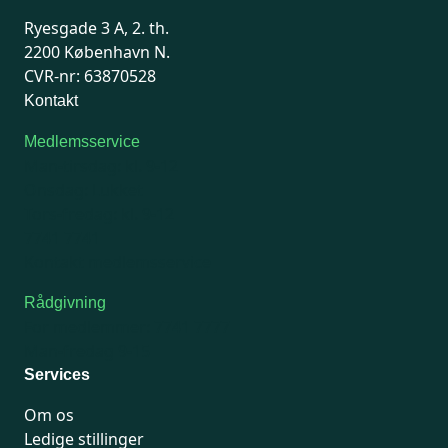
Ryesgade 3 A, 2. th.
2200 København N.
CVR-nr: 63870528
Kontakt
Medlemsservice
Man-tirsdag: kl. 9-12
Onsdag: Lukket
Tors-fredag: kl. 9-12
7741 7741
Kontakt medlemsservice
Rådgivning
For medlemmer: 7741 7777
Man-fredag 9-15
Services
Om os
Ledige stillinger