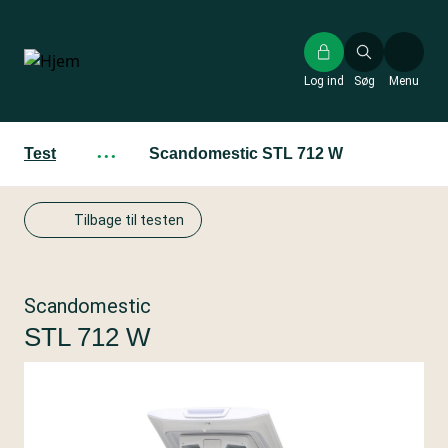
Gå
til
hovedindhold
Log ind
Søg
Menu
Test
···
Scandomestic STL 712 W
Tilbage til testen
Scandomestic
STL 712 W