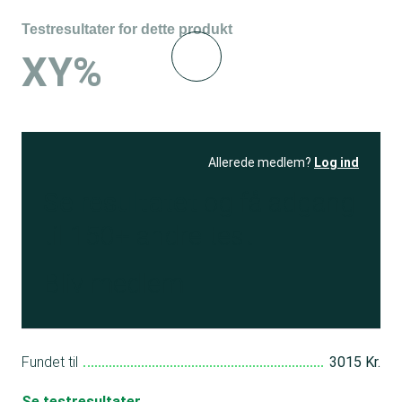
Testresultater for dette produkt
XY%
Allerede medlem?
Log ind
Se resultatet
og få adgang
til 150+ andre test
Bliv medlem
Fundet til
3015 Kr.
Se testresultater