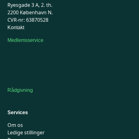
Ryesgade 3 A, 2. th.
2200 København N.
CVR-nr: 63870528
Kontakt
Medlemsservice
Man-tirsdag: kl. 9-12
Onsdag: Lukket
Tors-fredag: kl. 9-12
7741 7741
Kontakt medlemsservice
Rådgivning
For medlemmer: 7741 7777
Man-fredag 9-15
Services
Om os
Ledige stillinger