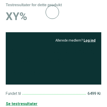
Testresultater for dette produkt
XY%
Allerede medlem?
Log ind
Se resultatet
og få adgang
til 150+ andre test
Bliv medlem
Fundet til
6499 Kr.
Se testresultater