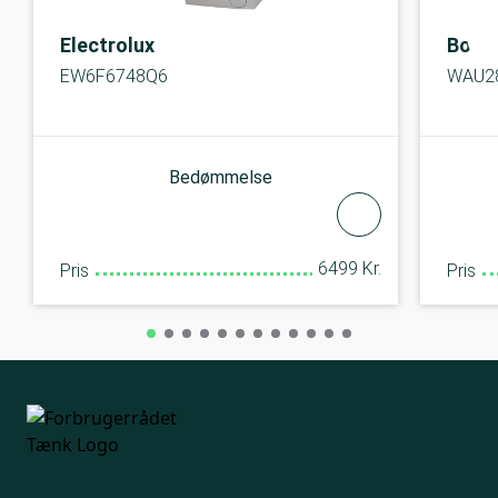
Electrolux
Bosc
EW6F6748Q6
WAU2
Bedømmelse
6499 Kr.
Pris
Pris