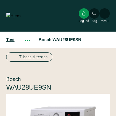
Gå
til
hovedindhold
Log ind
Søg
Menu
Test
···
Bosch WAU28UE9SN
Tilbage til testen
Bosch
WAU28UE9SN