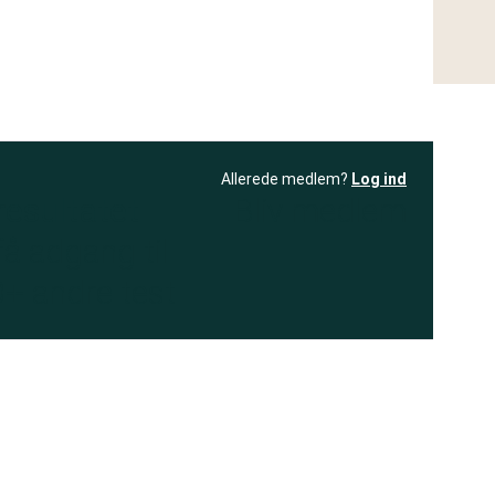
Allerede medlem?
Log ind
resultatet
Bliv medlem
få adgang til
+ andre test
.