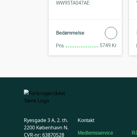
WW95TA047AE
Bedømmelse
5749 Kr.
Pris
Ryesgade 3 A, 2. th.
Kontakt
2200 København N.
Medlemsservice
Rå
CVR-nr: 63870528