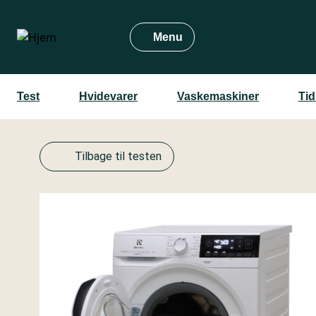
Gå
til
Menu
hovedindhold
Test
Hvidevarer
Vaskemaskiner
Tid
Tilbage til testen