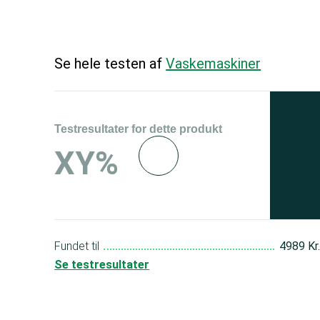
Se hele testen af
Vaskemaskiner
Testresultater for dette produkt
Se 
XY%
og 
150
Fundet til
4989 Kr
Se testresultater