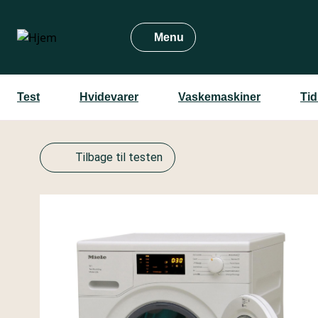
Gå
til
Menu
hovedindhold
Test
Hvidevarer
Vaskemaskiner
Tid
Tilbage til testen