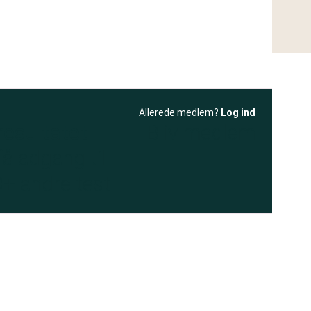
Allerede medlem?
Log ind
resultatet
Bliv medlem
få adgang til
+ andre test
.