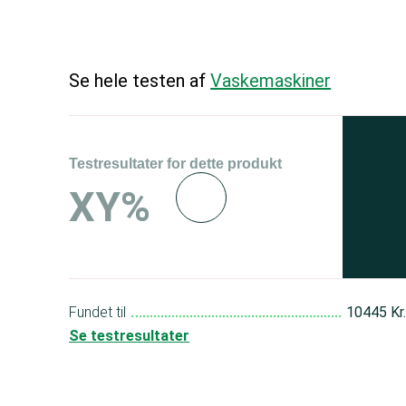
Se hele testen af
Vaskemaskiner
Testresultater for dette produkt
Se 
XY%
og 
150
Fundet til
10445 Kr
Se testresultater