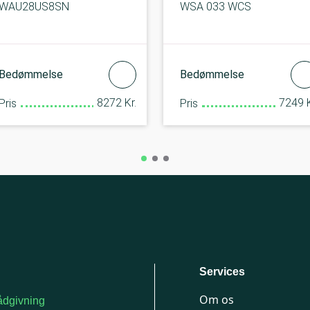
WAU28US8SN
WSA 033 WCS
Bedømmelse
Bedømmelse
8272 Kr.
7249 K
Pris
Pris
Services
Om os
dgivning