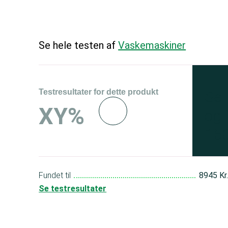
Se hele testen af
Vaskemaskiner
Testresultater for dette produkt
Se 
XY%
og 
150
Fundet til
8945 Kr
Se testresultater