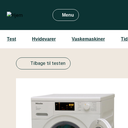
Gå
til
Menu
hovedindhold
Test
Hvidevarer
Vaskemaskiner
Tid
Tilbage til testen