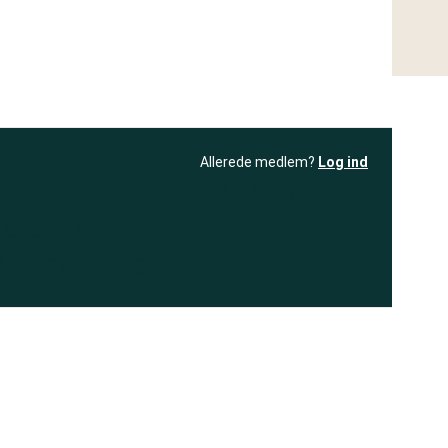
Allerede medlem?
Log ind
resultatet
Bliv medlem
få adgang til
+ andre test
.