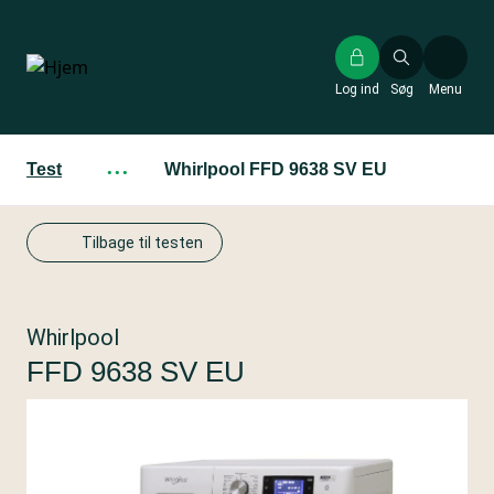
Gå
til
hovedindhold
Log ind
Søg
Menu
Test
···
Whirlpool FFD 9638 SV EU
Tilbage til testen
Whirlpool
FFD 9638 SV EU