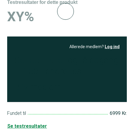
Testresultater for dette produkt
XY%
Allerede medlem?
Log ind
Se resultatet
og få adgang
til 150+ andre test
Bliv medlem
Fundet til
6999 Kr.
Se testresultater