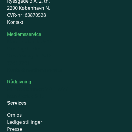
Ryesgade 3 A, 2. th.
2200 København N.
CVR-nr: 63870528
Kontakt
Medlemsservice
Man-tirsdag: kl. 9-12
Onsdag: Lukket
Tors-fredag: kl. 9-12
7741 7741
Kontakt medlemsservice
Rådgivning
For medlemmer: 7741 7777
Man-fredag 9-15
Services
Om os
Ledige stillinger
Presse