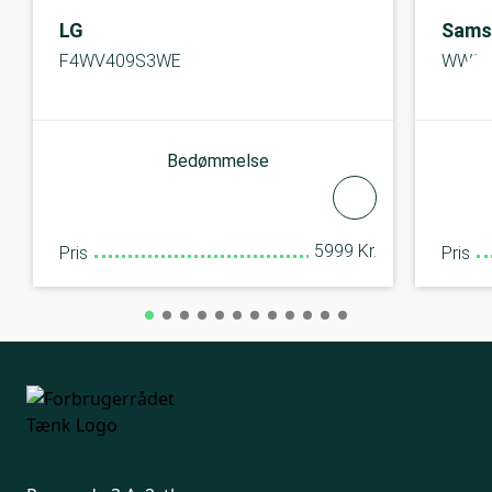
LG
Sams
F4WV409S3WE
WW95
Bedømmelse
5999 Kr.
Pris
Pris