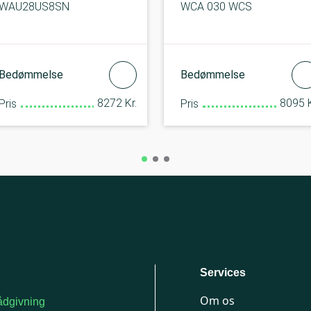
WAU28US8SN
WCA 030 WCS
Bedømmelse
Bedømmelse
8272 Kr.
8095 K
Pris
Pris
Services
Om os
dgivning