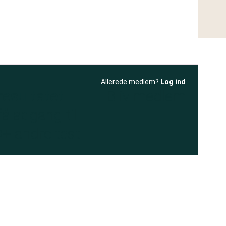
Allerede medlem?
Log ind
resultatet
Bliv medlem
få adgang til
+ andre test
.