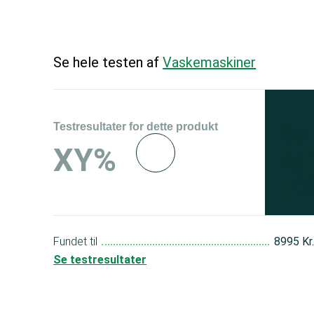
Se hele testen af
Vaskemaskiner
Testresultater for dette produkt
Se 
XY%
og 
150
Fundet til
8995 Kr
Se testresultater