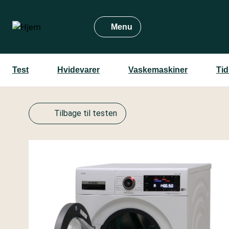
Gå
til
Menu
hovedindhold
Test
Hvidevarer
Vaskemaskiner
Tid
Tilbage til testen