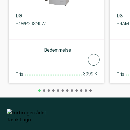
LG
LG
F4WP208N0W
P4AM
Bedømmelse
3999 Kr.
Pris
Pris