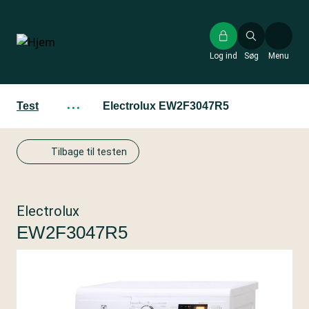
Gå
til
hovedindhold
Log ind
Søg
Menu
Test
···
Electrolux EW2F3047R5
Tilbage til testen
Electrolux
EW2F3047R5