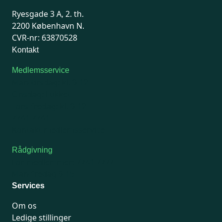
Ryesgade 3 A, 2. th.
2200 København N.
CVR-nr: 63870528
Kontakt
Medlemsservice
Man-tirsdag: kl. 9-12
Onsdag: Lukket
Tors-fredag: kl. 9-12
7741 7741
Kontakt medlemsservice
Rådgivning
For medlemmer: 7741 7777
Man-fredag 9-15
Services
Om os
Ledige stillinger