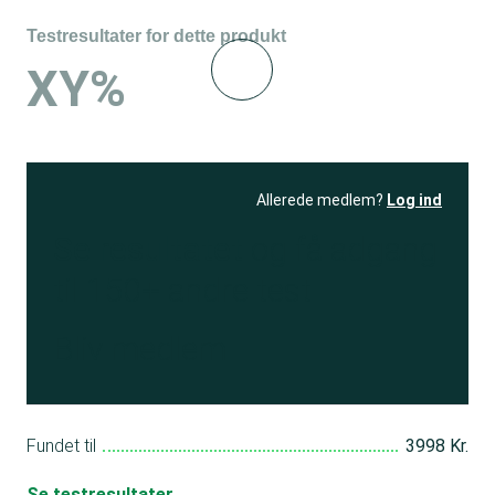
Testresultater for dette produkt
XY%
Allerede medlem?
Log ind
Se resultatet
og få adgang
til 150+ andre test
Bliv medlem
Fundet til
3998 Kr.
Se testresultater