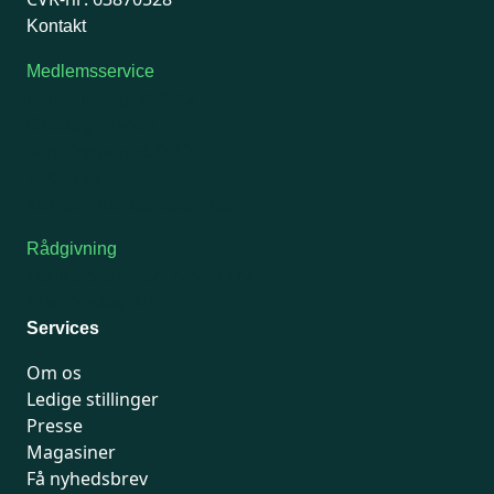
Kontakt
Medlemsservice
Man-tirsdag: kl. 9-12
Onsdag: Lukket
Tors-fredag: kl. 9-12
7741 7741
Kontakt medlemsservice
Rådgivning
For medlemmer: 7741 7777
Man-fredag 9-15
Services
Om os
Ledige stillinger
Presse
Magasiner
Få nyhedsbrev