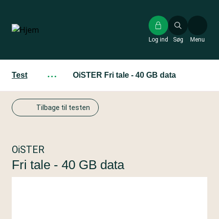
Gå
til
hovedindhold
Log ind
Søg
Menu
Test
···
OiSTER Fri tale - 40 GB data
Tilbage til testen
OiSTER
Fri tale - 40 GB data