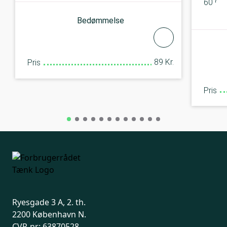
60 GB 
Bedømmelse
89 Kr.
Pris
Pris
Ryesgade 3 A, 2. th.
2200 København N.
CVR-nr: 63870528