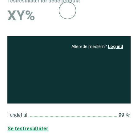
Testresultater for dette produkt
XY%
Allerede medlem?
Log ind
Se resultatet
og få adgang
til 150+ andre test
Bliv medlem
Fundet til
99 Kr.
Se testresultater