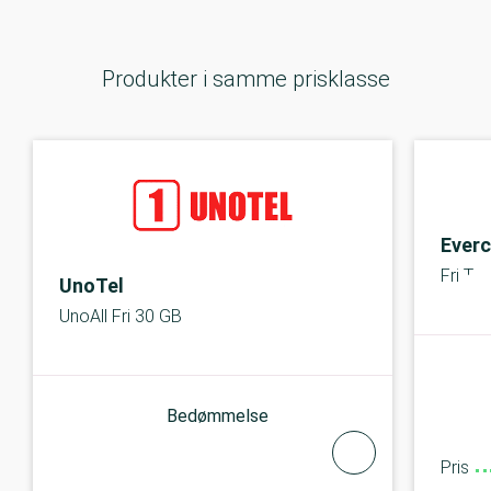
Produkter i samme prisklasse
Everc
Fri Ta
UnoTel
UnoAll Fri 30 GB
Bedømmelse
Pris