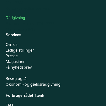
7741 7741
Kontakt medlemsservice
Rådgivning
For medlemmer: 7741 7777
Man-fredag 9-15
Services
Om os
Ledige stillinger
Presse
Magasiner
Få nyhedsbrev
Besøg også
Økonomi- og gældsrådgivning
Forbrugerrådet Tænk
FAQ