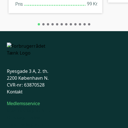
99 Kr.
Pris
Ryesgade 3 A, 2. th.
2200 København N.
CVR-nr: 63870528
Kontakt
Medlemsservice
Man-tirsdag: kl. 9-12
Onsdag: Lukket
Tors-fredag: kl. 9-12