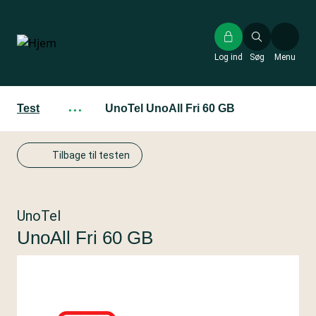
Gå
til
hovedindhold
Log ind
Søg
Menu
Test
···
UnoTel UnoAll Fri 60 GB
Tilbage til testen
UnoTel
UnoAll Fri 60 GB