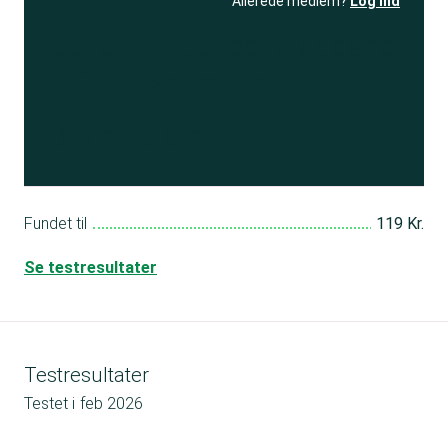
Allerede medlem?
Log ind
Se resultatet
og få adgang
til 150+ andre test
Bliv medlem
Fundet til
119 Kr.
Se testresultater
Testresultater
Testet i
feb 2026