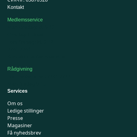
Kontakt
Medlemsservice
Man-tirsdag: kl. 9-12
Onsdag: Lukket
Tors-fredag: kl. 9-12
7741 7741
Kontakt medlemsservice
Rådgivning
For medlemmer: 7741 7777
Man-fredag 9-15
Services
Om os
Ledige stillinger
Presse
Magasiner
Få nyhedsbrev