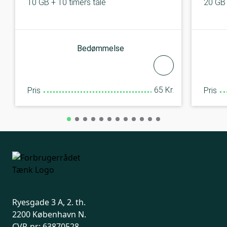
10 GB + 10 timers tale
20 GB 
Bedømmelse
65 Kr.
Pris
Pris
Ryesgade 3 A, 2. th.
2200 København N.
CVR-nr: 63870528