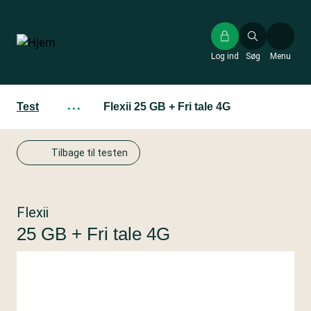
Gå
til
hovedindhold
Log ind
Søg
Menu
Test
···
Flexii 25 GB + Fri tale 4G
Tilbage til testen
Flexii
25 GB + Fri tale 4G