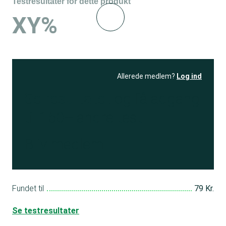
Testresultater for dette produkt
XY%
Allerede medlem?
Log ind
Se resultatet
og få adgang
til 150+ andre test
Bliv medlem
Fundet til
79 Kr.
Se testresultater