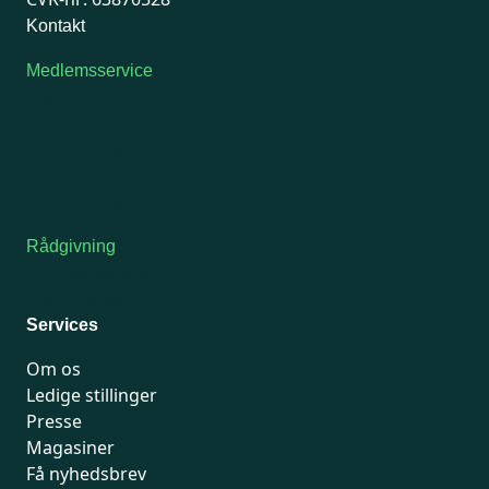
Kontakt
Medlemsservice
Man-tirsdag: kl. 9-12
Onsdag: Lukket
Tors-fredag: kl. 9-12
7741 7741
Kontakt medlemsservice
Rådgivning
For medlemmer: 7741 7777
Man-fredag 9-15
Services
Om os
Ledige stillinger
Presse
Magasiner
Få nyhedsbrev