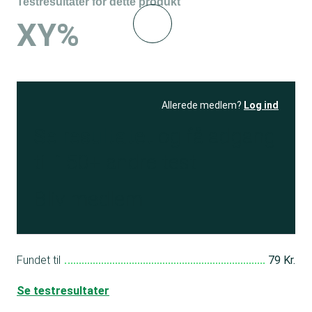
Testresultater for dette produkt
XY%
Allerede medlem?
Log ind
Se resultatet
og få adgang
til 150+ andre test
Bliv medlem
Fundet til
79 Kr.
Se testresultater