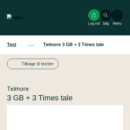
Gå
til
hovedindhold
Log ind
Søg
Menu
Test
···
Telmore 3 GB + 3 Times tale
Tilbage til testen
Telmore
3 GB + 3 Times tale