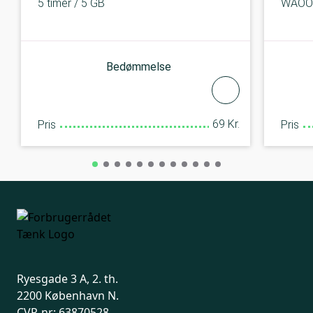
5 timer / 5 GB
WAOO 
Bedømmelse
69 Kr.
Pris
Pris
Ryesgade 3 A, 2. th.
2200 København N.
CVR-nr: 63870528