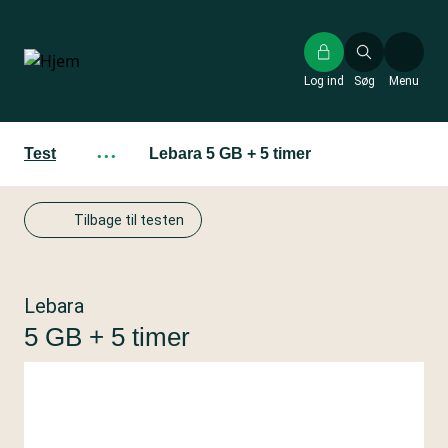
Gå
til
hovedindhold
Log ind
Søg
Menu
Test
···
Lebara 5 GB + 5 timer
Tilbage til testen
Lebara
5 GB + 5 timer