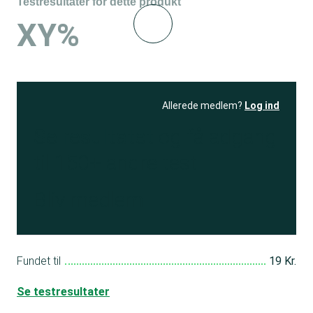
Testresultater for dette produkt
XY%
Allerede medlem?
Log ind
Se resultatet
og få adgang
til 150+ andre test
Bliv medlem
Fundet til
19 Kr.
Se testresultater