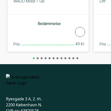
WAOO Mobil 1 GB
Little
Bedømmelse
49 Kr.
Pris
Pris
Ryesgade 3 A, 2. th.
2200 København N.
CVR-nr: 63870528