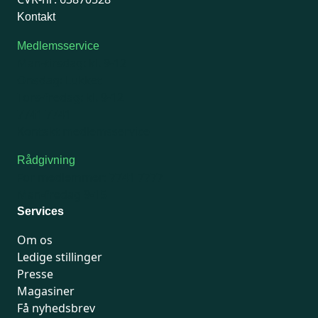
Kontakt
Medlemsservice
Man-tirsdag: kl. 9-12
Onsdag: Lukket
Tors-fredag: kl. 9-12
7741 7741
Kontakt medlemsservice
Rådgivning
For medlemmer: 7741 7777
Man-fredag 9-15
Services
Om os
Ledige stillinger
Presse
Magasiner
Få nyhedsbrev