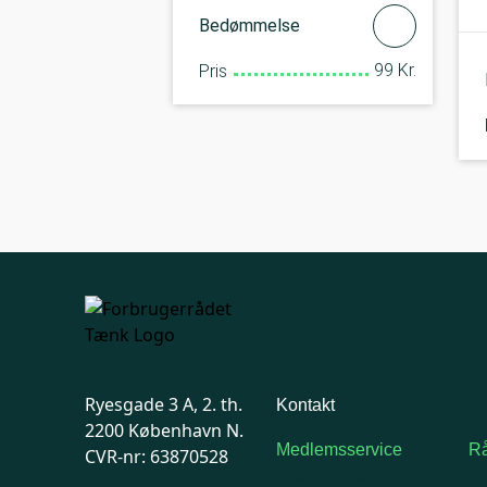
Bedømmelse
99 Kr.
Pris
Ryesgade 3 A, 2. th.
Kontakt
2200 København N.
Medlemsservice
Rå
CVR-nr: 63870528
Man-tirsdag: kl. 9-12
F