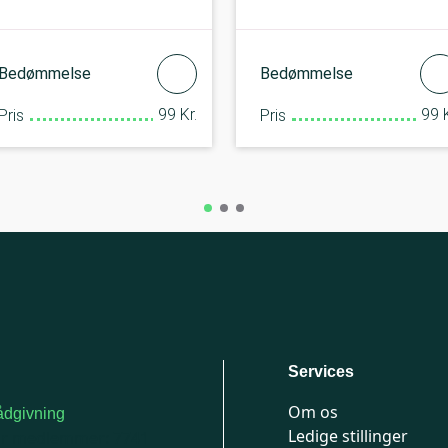
Bedømmelse
Bedømmelse
99 Kr.
99 K
Pris
Pris
Services
Om os
dgivning
Ledige stillinger
or medlemmer: 7741