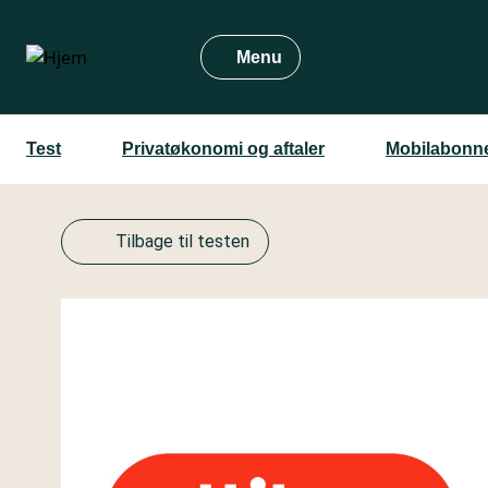
Gå
til
Menu
hovedindhold
Test
Privatøkonomi og aftaler
Mobilabonn
Tilbage til testen