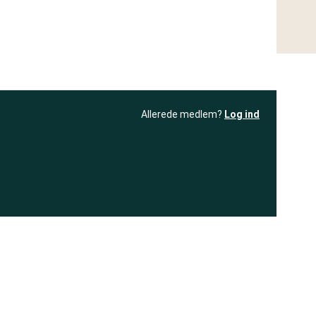
Allerede medlem?
Log ind
resultatet
Bliv medlem
få adgang til
+ andre test
.