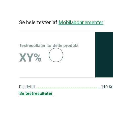
Se hele testen af
Mobilabonnementer
Testresultater for dette produkt
Se 
XY%
og 
150
Fundet til
119 Kr
Se testresultater