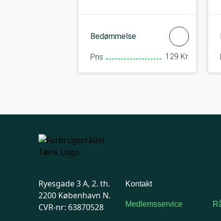
Bedømmelse
129 Kr.
Pris
Ryesgade 3 A, 2. th.
Kontakt
2200 København N.
Medlemsservice
Rå
CVR-nr: 63870528
Man-tirsdag: kl. 9-12
F