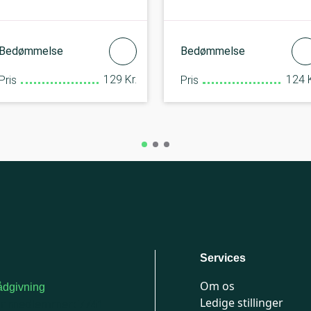
Bedømmelse
Bedømmelse
129 Kr.
124 K
Pris
Pris
Services
Om os
dgivning
Ledige stillinger
or medlemmer: 7741