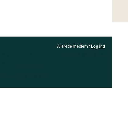
Allerede medlem?
Log ind
resultatet
Bliv medlem
få adgang til
+ andre test
.