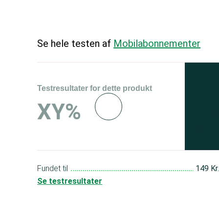
Se hele testen af
Mobilabonnementer
Testresultater for dette produkt
Se 
XY%
og 
150
Fundet til
149 Kr
Se testresultater