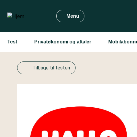
Gå
til
Menu
hovedindhold
Test
Privatøkonomi og aftaler
Mobilabonn
Tilbage til testen