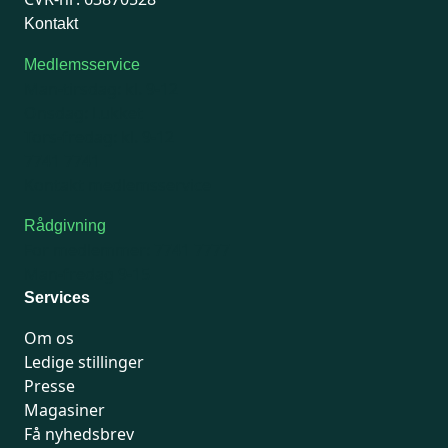
Kontakt
Medlemsservice
Man-tirsdag: kl. 9-12
Onsdag: Lukket
Tors-fredag: kl. 9-12
7741 7741
Kontakt medlemsservice
Rådgivning
For medlemmer: 7741 7777
Man-fredag 9-15
Services
Om os
Ledige stillinger
Presse
Magasiner
Få nyhedsbrev