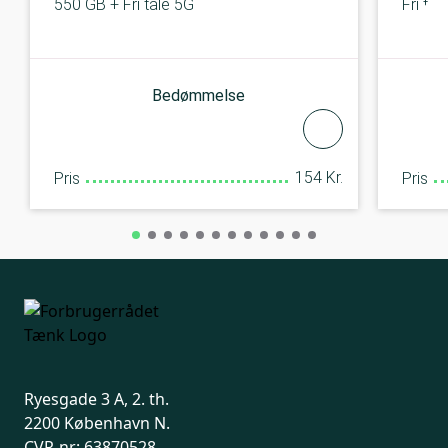
550 GB + Fri tale 5G
Fri ta
Bedømmelse
154 Kr.
Pris
Pris
Ryesgade 3 A, 2. th.
2200 København N.
CVR-nr: 63870528