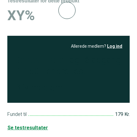
Testresultater for dette produkt
XY%
Allerede medlem?
Log ind
Se resultatet
og få adgang
til 150+ andre test
Bliv medlem
Fundet til
179 Kr.
Se testresultater