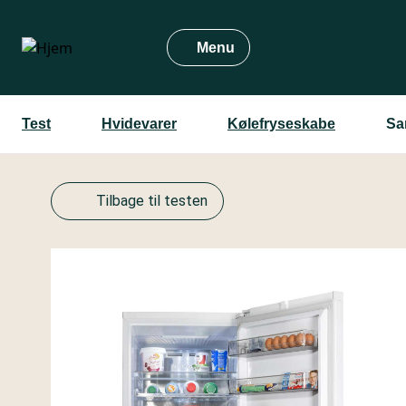
Gå
til
Menu
hovedindhold
Test
Hvidevarer
Kølefryseskabe
Sa
Tilbage til testen