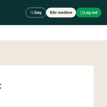
Søg
Bliv medlem
Log ind
F