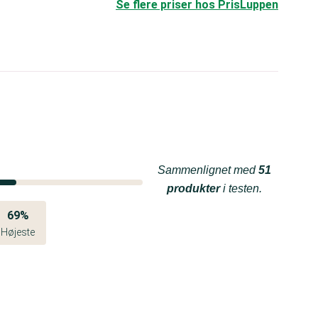
Se flere priser hos PrisLuppen
Sammenlignet med
51
produkter
i testen.
69%
Højeste