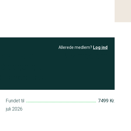
Allerede medlem?
Log ind
resultatet
Bliv medlem
få adgang til
+ andre test
Fundet til
7499 Kr.
juli 2026