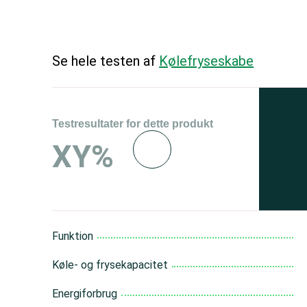
Se hele testen af
Kølefryseskabe
Testresultater for dette produkt
Se 
XY%
og 
150
Funktion
Køle- og frysekapacitet
Energiforbrug