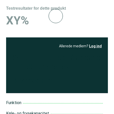
Testresultater for dette produkt
XY%
Allerede medlem?
Log ind
Se resultatet
og få adgang
til 150+ andre test
Bliv medlem
Funktion
Køle- og frysekapacitet