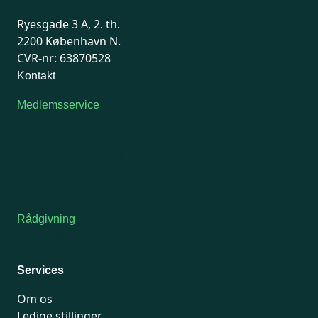
Ryesgade 3 A, 2. th.
2200 København N.
CVR-nr: 63870528
Kontakt
Medlemsservice
Man-tirsdag: kl. 9-12
Onsdag: Lukket
Tors-fredag: kl. 9-12
7741 7741
Kontakt medlemsservice
Rådgivning
For medlemmer: 7741 7777
Man-fredag 9-15
Services
Om os
Ledige stillinger