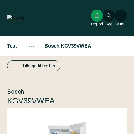
Gå
til
hovedindhold
Log ind
Søg
Menu
Test
···
Bosch KGV39VWEA
Tilbage til testen
Bosch
KGV39VWEA