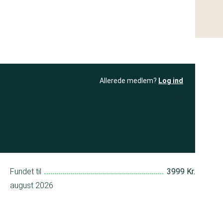
Allerede medlem?
Log ind
resultatet
Bliv medlem
få adgang til
+ andre test
Fundet til
3999 Kr.
august 2026