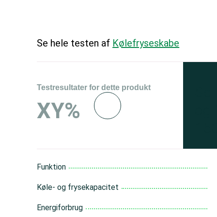
Se hele testen af
Kølefryseskabe
Testresultater for dette produkt
Se 
XY%
og 
150
Funktion
Køle- og frysekapacitet
Energiforbrug