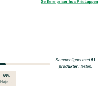
Se flere priser hos PrisLuppen
Sammenlignet med
51
produkter
i testen.
69%
Højeste