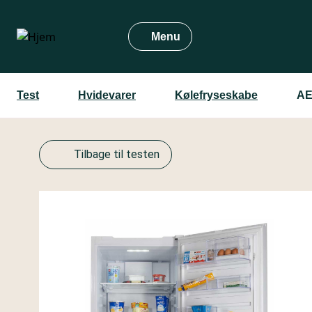
Gå
til
Menu
hovedindhold
Test
Hvidevarer
Kølefryseskabe
AE
Tilbage til testen