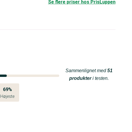
Se flere priser hos PrisLuppen
Sammenlignet med
51
produkter
i testen.
69%
Højeste