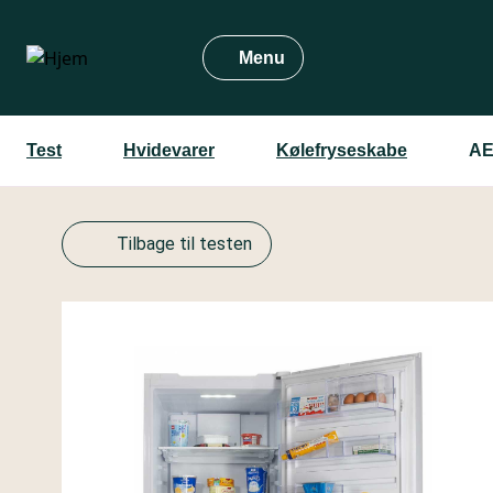
Gå
til
Menu
hovedindhold
Test
Hvidevarer
Kølefryseskabe
AE
Tilbage til testen