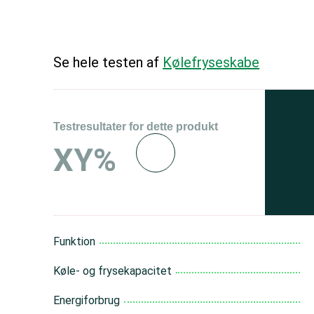
Se hele testen af
Kølefryseskabe
Testresultater for dette produkt
Se 
XY%
og 
150
Funktion
Køle- og frysekapacitet
Energiforbrug