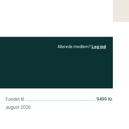
Allerede medlem?
Log ind
resultatet
Bliv medlem
få adgang til
+ andre test
Fundet til
9499 Kr.
august 2026