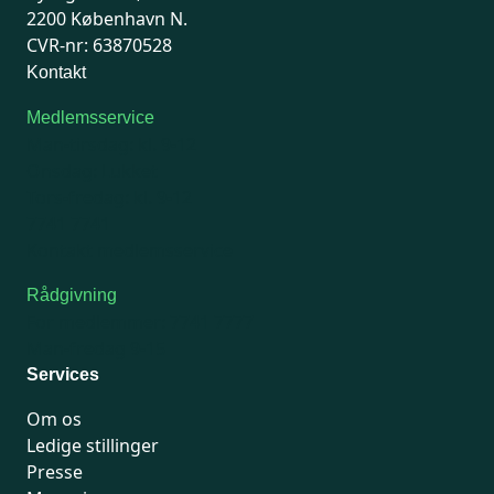
2200 København N.
CVR-nr: 63870528
Kontakt
Medlemsservice
Man-tirsdag: kl. 9-12
Onsdag: Lukket
Tors-fredag: kl. 9-12
7741 7741
Kontakt medlemsservice
Rådgivning
For medlemmer: 7741 7777
Man-fredag 9-15
Services
Om os
Ledige stillinger
Presse