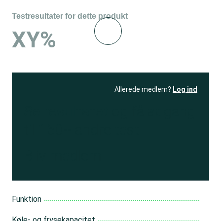
Testresultater for dette produkt
XY%
Allerede medlem?
Log ind
Se resultatet
og få adgang
til 150+ andre test
Bliv medlem
Funktion
Køle- og frysekapacitet