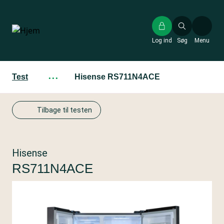
Gå
til
hovedindhold
Log ind
Søg
Menu
Test
···
Hisense RS711N4ACE
Tilbage til testen
Hisense
RS711N4ACE