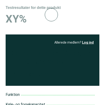
Testresultater for dette produkt
XY%
Allerede medlem?
Log ind
Se resultatet
og få adgang
til 150+ andre test
Bliv medlem
Funktion
Køle- og frysekapacitet