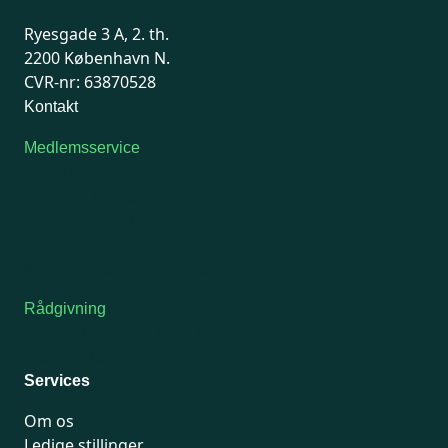
Ryesgade 3 A, 2. th.
2200 København N.
CVR-nr: 63870528
Kontakt
Medlemsservice
Man-tirsdag: kl. 9-12
Onsdag: Lukket
Tors-fredag: kl. 9-12
7741 7741
Kontakt medlemsservice
Rådgivning
For medlemmer: 7741 7777
Man-fredag 9-15
Services
Om os
Ledige stillinger