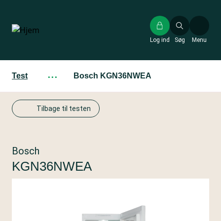
Gå
til
hovedindhold
Log ind
Søg
Menu
Test
···
Bosch KGN36NWEA
Tilbage til testen
Bosch
KGN36NWEA