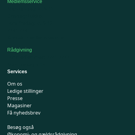
Medlemsservice
Man-tirsdag: kl. 9-12
Onsdag: Lukket
Tors-fredag: kl. 9-12
7741 7741
Kontakt medlemsservice
Rådgivning
For medlemmer: 7741 7777
Man-fredag 9-15
Services
Om os
Ledige stillinger
Presse
Magasiner
Få nyhedsbrev
Besøg også
Økonomi- og gældsrådgivning