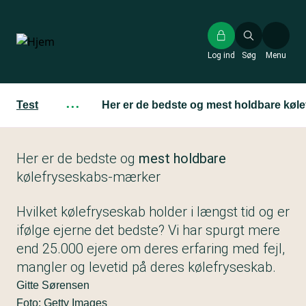
Gå
til
hovedindhold
Log ind
Søg
Menu
Test
···
Her er de bedste og mest holdbare kø
Her er de bedste og
mest holdbare
kølefryseskabs-mærker
Hvilket kølefryseskab holder i længst tid og er
ifølge ejerne det bedste? Vi har spurgt mere
end 25.000 ejere om deres erfaring med fejl,
mangler og levetid på deres kølefryseskab.
Gitte Sørensen
Foto: Getty Images