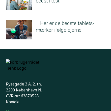
bedst i test
Her er de bedste tablets-
mærker ifølge ejerne
Ryesgade 3 A, 2. th.
2200 København N.
CVR-nr: 63870528
Kontakt