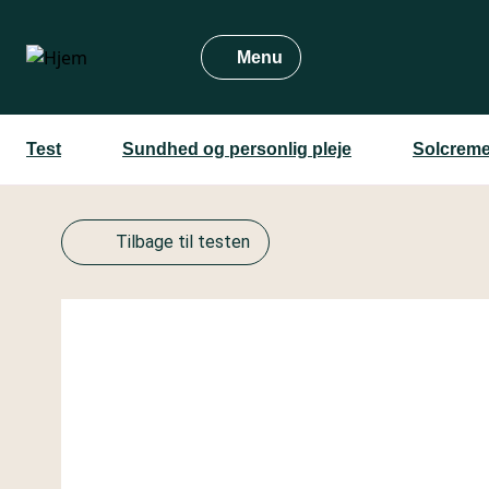
Gå
til
Menu
hovedindhold
Test
Sundhed og personlig pleje
Solcreme
Tilbage til testen