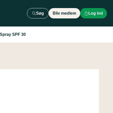
Søg
Bliv medlem
Log ind
Spray SPF 30