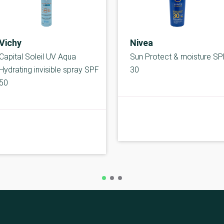
Vichy
Nivea
Capital Soleil UV Aqua
Sun Protect & moisture SP
Hydrating invisible spray SPF
30
50
B-kolbe