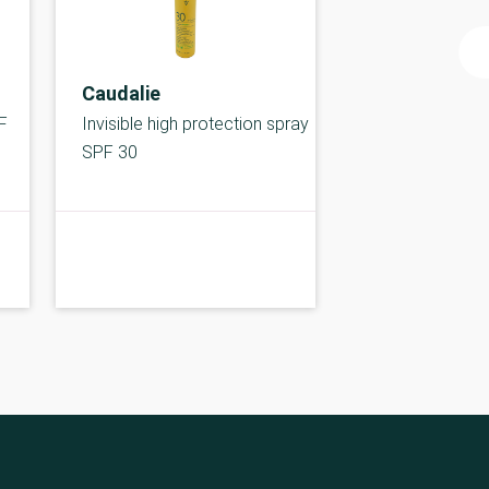
Caudalie
F
Invisible high protection spray
SPF 30
B-kolbe
B-