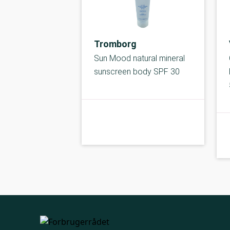
Tromborg
Sun Mood natural mineral
sunscreen body SPF 30
kolbe
B-kolbe