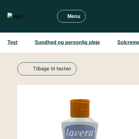
Gå
til
Menu
hovedindhold
Test
Sundhed og personlig pleje
Solcreme
Tilbage til testen