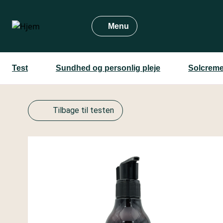
Gå
til
Menu
hovedindhold
Test
Sundhed og personlig pleje
Solcreme
Tilbage til testen