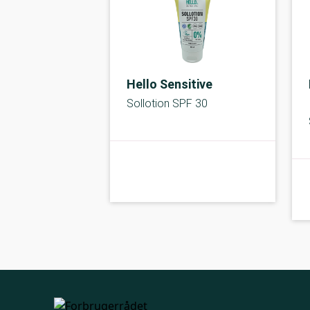
Hello Sensitive
Sollotion SPF 30
kolbe
A-kolbe