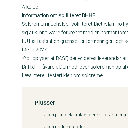
A-kolbe.
Information om solfilteret DHHB
Solcremen indeholder solfilteret Diethylamino h
sig at kunne være forurenet med en hormonforst
EU har fastsat en grænse for forureningen, de
først i 2027.
Yroli oplyser at BASF, der er deres leverandør 
DnHxP i råvaren. Dermed lever solcremen op til
Læs mere i testartiklen om solcreme
Plusser
Kemitest
Uden planteekstrakter der kan give allergi
Uden parfumestoffer