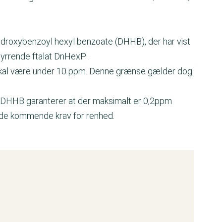
ydroxybenzoyl hexyl benzoate (DHHB), der har vist
yrrende ftalat DnHexP .
r skal være under 10 ppm. Denne grænse gælder dog
af DHHB garanterer at der maksimalt er 0,2ppm
 de kommende krav for renhed.