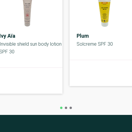
Ivy Aïa
Plum
Invisible shield sun body lotion
Solcreme SPF 30
SPF 30
A-kolbe