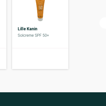
Lille Kanin
Solcreme SPF 50+
A-kolbe
A-