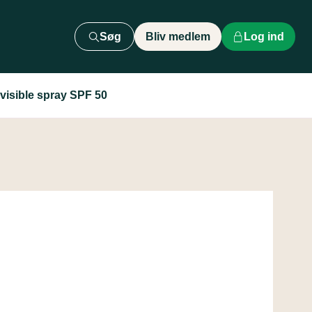
Søg
Bliv medlem
Log ind
nvisible spray SPF 50