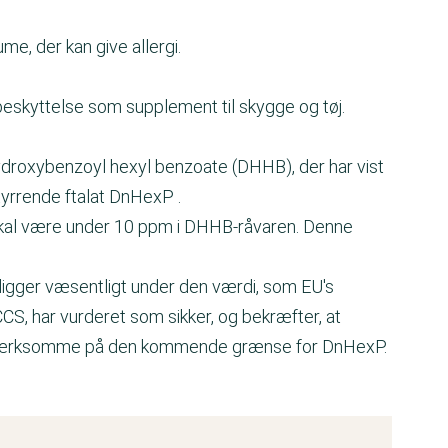
me, der kan give allergi.
beskyttelse som supplement til skygge og tøj.
ydroxybenzoyl hexyl benzoate (DHHB), der har vist
yrrende ftalat DnHexP .
 skal være under 10 ppm i DHHB-råvaren. Denne
n ligger væsentligt under den værdi, som EU's
CS, har vurderet som sikker, og bekræfter, at
opmærksomme på den kommende grænse for DnHexP.