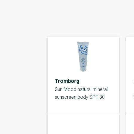
Tromborg
Sun Mood natural mineral
sunscreen body SPF 30
B-kolbe
kolbe