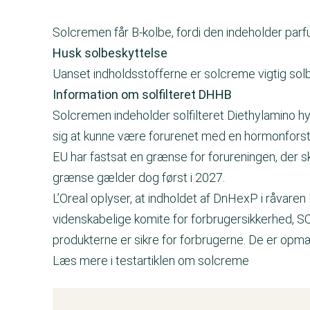
Solcremen får B-kolbe, fordi den indeholder parfu
Husk solbeskyttelse
Uanset indholdsstofferne er solcreme vigtig sol
Information om solfilteret DHHB
Solcremen indeholder solfilteret Diethylamino h
sig at kunne være forurenet med en hormonforst
EU har fastsat en grænse for forureningen, der
grænse gælder dog først i 2027.
L’Oreal oplyser, at indholdet af DnHexP i råvare
videnskabelige komite for forbrugersikkerhed, SC
produkterne er sikre for forbrugerne. De er 
Læs mere i testartiklen om solcreme