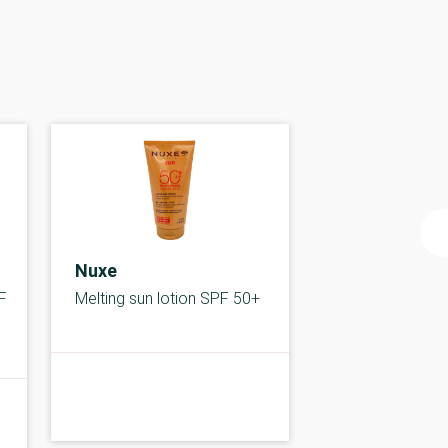
Nuxe
F
Melting sun lotion SPF 50+
B-kolbe
B-