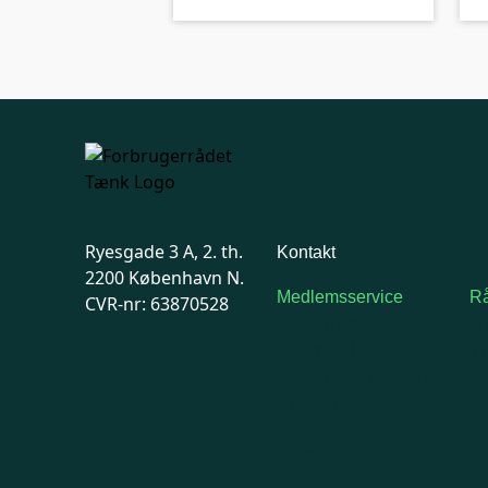
Ryesgade 3 A, 2. th.
Kontakt
2200 København N.
Medlemsservice
Rå
CVR-nr: 63870528
Man-tirsdag: kl. 9-12
F
Onsdag: Lukket
7
Tors-fredag: kl. 9-12
Ma
7741 7741
Kontakt
medlemsservice