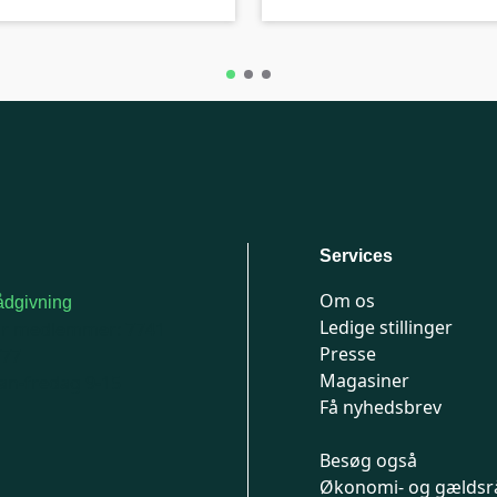
Services
Om os
dgivning
Ledige stillinger
or medlemmer: 7741
Presse
777
Magasiner
n-fredag 9-15
Få nyhedsbrev
Besøg også
Økonomi- og gældsr