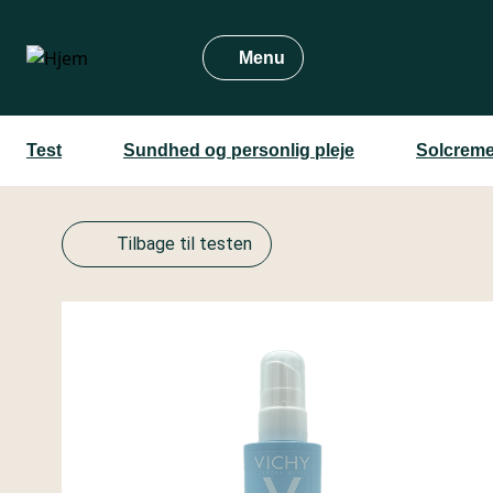
Gå
til
Menu
hovedindhold
Test
Sundhed og personlig pleje
Solcreme
Tilbage til testen