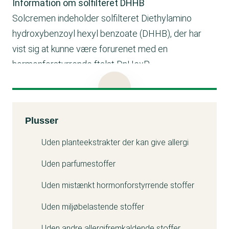
Information om solfilteret DHHB
Solcremen indeholder solfilteret Diethylamino
hydroxybenzoyl hexyl benzoate (DHHB), der har
vist sig at kunne være forurenet med en
hormonforstyrrende ftalat DnHexP .
EU har fastsat en grænse for forureningen, der skal
være under 10 ppm. Denne grænse gælder dog
først i 2027.
Kemitest
Plusser
Matas oplyser, at deres leverandør af DHHB
garanterer en maksimumgrænse for DnHexP
i
Uden planteekstrakter der kan give allergi
råvaren på under 1 ppm. Dermed overholder de
Uden parfumestoffer
kommende krav.
Uden mistænkt hormonforstyrrende stoffer
Læs mere i testartiklen om solcreme
Uden miljøbelastende stoffer
Uden andre allergifremkaldende stoffer