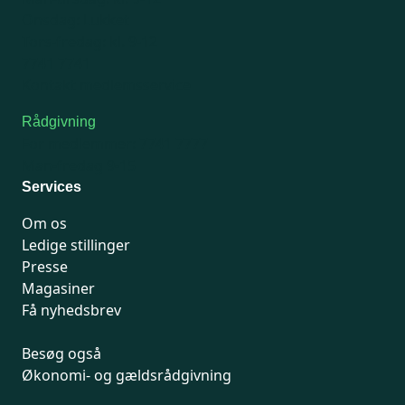
Onsdag: Lukket
Tors-fredag: kl. 9-12
7741 7741
Kontakt medlemsservice
Rådgivning
For medlemmer: 7741 7777
Man-fredag 9-15
Services
Om os
Ledige stillinger
Presse
Magasiner
Få nyhedsbrev
Besøg også
Økonomi- og gældsrådgivning