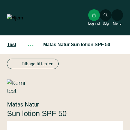
Gå
til
hovedindhold
Log ind
Søg
Menu
Test
···
Matas Natur Sun lotion SPF 50
Tilbage til testen
Matas Natur
Sun lotion SPF 50