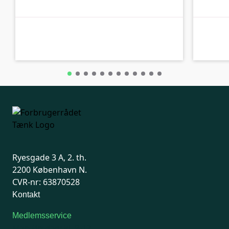
A-kolbe
A-kolbe
Ryesgade 3 A, 2. th.
2200 København N.
CVR-nr: 63870528
Kontakt
Medlemsservice
Man-tirsdag: kl. 9-12