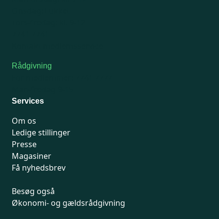
Onsdag: Lukket
Tors-fredag: kl. 9-12
7741 7741
Kontakt medlemsservice
Rådgivning
For medlemmer: 7741 7777
Man-fredag 9-15
Services
Om os
Ledige stillinger
Presse
Magasiner
Få nyhedsbrev
Besøg også
Økonomi- og gældsrådgivning