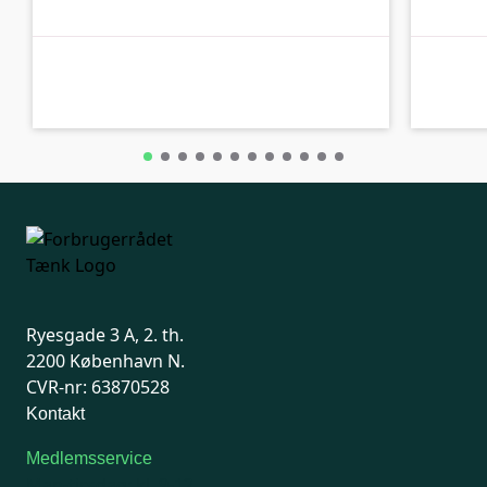
A-kolbe
A-kolbe
Ryesgade 3 A, 2. th.
2200 København N.
CVR-nr: 63870528
Kontakt
Medlemsservice
Man-tirsdag: kl. 9-12