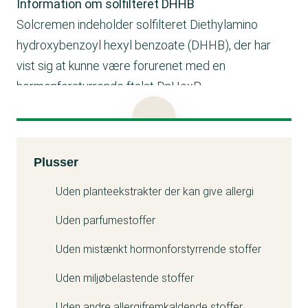
Information om solfilteret DHHB
Solcremen indeholder solfilteret Diethylamino
hydroxybenzoyl hexyl benzoate (DHHB), der har
vist sig at kunne være forurenet med en
hormonforstyrrende ftalat DnHexP .
EU har fastsat en grænse for forureningen, der skal
være under 10 ppm. Denne grænse gælder dog
først i 2027.
Kemitest
Plusser
Derma oplyser, at deres leverandør af DHHB
garanterer en maksimumgrænse for DnHexP
i
Uden planteekstrakter der kan give allergi
råvaren på under 1 ppm. Dermed overholder de
Uden parfumestoffer
kommende krav.
Uden mistænkt hormonforstyrrende stoffer
Læs mere i testartiklen om solcreme
Uden miljøbelastende stoffer
Uden andre allergifremkaldende stoffer