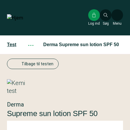
Gå
til
hovedindhold
Log ind
Søg
Menu
Test
···
Derma Supreme sun lotion SPF 50
Tilbage til testen
Derma
Supreme sun lotion SPF 50