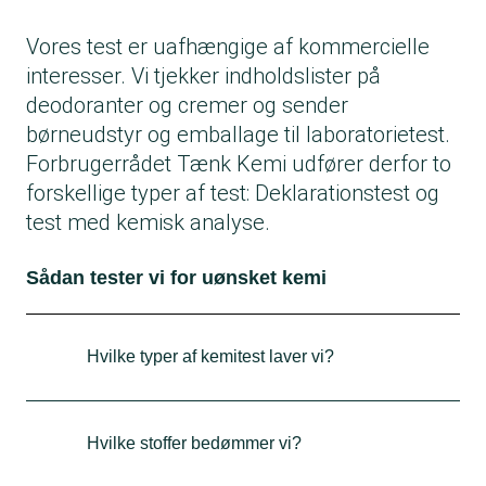
Vores test er uafhængige af kommercielle
interesser. Vi tjekker indholdslister på
deodoranter og cremer og sender
børneudstyr og emballage til laboratorietest.
Forbrugerrådet Tænk Kemi udfører derfor to
forskellige typer af test: Deklarationstest og
test med kemisk analyse.
Sådan tester vi for uønsket kemi
Hvilke typer af kemitest laver vi?
Deklarationstest
I deklarationstest tjekker vi indholdsstoffer i
Hvilke stoffer bedømmer vi?
kosmetik og plejeprodukter, vask- og