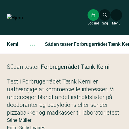
Gå
til
hovedindhold
Log ind
Søg
Menu
Kemi
···
Sådan tester Forbrugerrådet Tænk Ke
Sådan tester
Forbrugerrådet Tænk Kemi
Test i Forbrugerrådet Tænk Kemi er
uafhængige af kommercielle interesser. Vi
undersøger blandt andet indholdslister på
deodoranter og bodylotions eller sender
pizzabakker og madkasser til laboratorietest.
Stine Müller
Foto: Getty Images