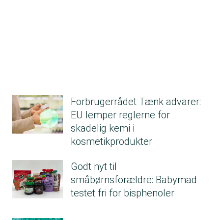
Homosalate var tidligere på den
Fælles
myndighedsliste over hormonforstyrrende
stoffer (2020).
Stoffet blev fjernet fra listen i
2021, da SCCS kom med deres vurdering af,
at stoffet ikke var sikkert i en lang række
kosmetik og plejeprodukter grundet effekter
på forplantningsevnen.
Homosalate notat Fra DTU
Forbrugerrådet Tænk advarer:
Fødevareinstituttet
EU lemper reglerne for
Octocrylene
skadelig kemi i
DTU Fødevareinstituttet vurderer, at
kosmetikprodukter
octocrylene kan have hormonforstyrrende
effekter på skjoldbruskkirtlen. Derudover er
Godt nyt til
der også studier, der peger på, at octocrylene
småbørnsforældre: Babymad
omdannes til benzophenone i produkterne.
testet fri for bisphenoler
Benzophenone er mistænkt
hormonforstyrrende.