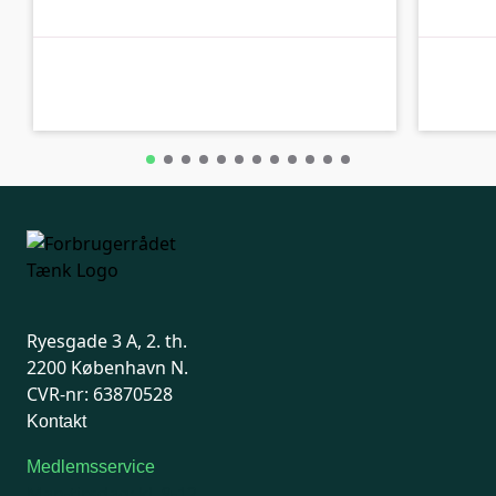
A-kolbe
A-kolbe
Ryesgade 3 A, 2. th.
2200 København N.
CVR-nr: 63870528
Kontakt
Medlemsservice
Man-tirsdag: kl. 9-12