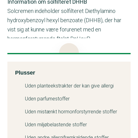
Information om solfilteret DHHB
Solcremen indeholder solfilteret Diethylamino
hydroxybenzoyl hexyl benzoate (DHHB), der har
vist sig at kunne være forurenet med en
hormonforstyrrende ftalat DnHexP .
EU har fastsat en grænse for forureningen, der skal
være under 10 ppm. Denne grænse gælder dog
først i 2027.
Kemitest
Plusser
Karo Healthcare har for nyligt her i 2026 reduceret
grænsen af ftalaten i Diethylamino hydroxybenzoyl
Uden planteekstrakter der kan give allergi
hexyl benzoate, DHHB fra 1ppm til 0,2 ppm af Di-n-
Uden parfumestoffer
hexyl phthalate (DnHxP). Begge dele overholder de
Uden mistænkt hormonforstyrrende stoffer
den kommende lovgivning.
Læs mere i testartiklen om solcreme
Uden miljøbelastende stoffer
Uden andre allergifremkaldende stoffer