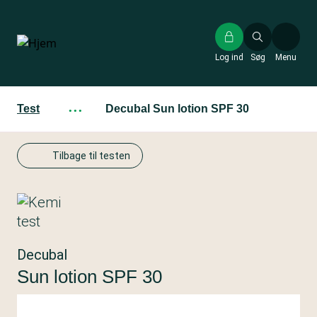
Gå
til
hovedindhold
Log ind
Søg
Menu
Test
···
Decubal Sun lotion SPF 30
Tilbage til testen
Decubal
Sun lotion SPF 30