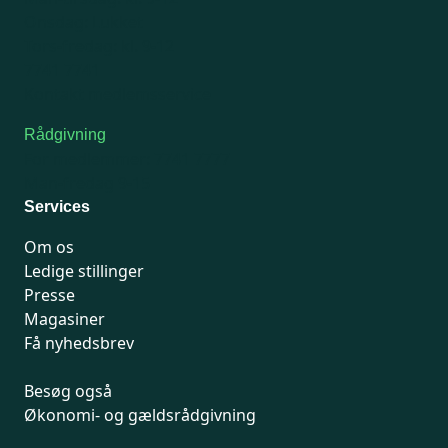
Onsdag: Lukket
Tors-fredag: kl. 9-12
7741 7741
Kontakt medlemsservice
Rådgivning
For medlemmer: 7741 7777
Man-fredag 9-15
Services
Om os
Ledige stillinger
Presse
Magasiner
Få nyhedsbrev
Besøg også
Økonomi- og gældsrådgivning