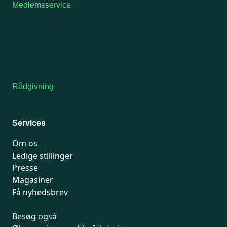
Medlemsservice
Man-tirsdag: kl. 9-12
Onsdag: Lukket
Tors-fredag: kl. 9-12
7741 7741
Kontakt medlemsservice
Rådgivning
For medlemmer: 7741 7777
Man-fredag 9-15
Services
Om os
Ledige stillinger
Presse
Magasiner
Få nyhedsbrev
Besøg også