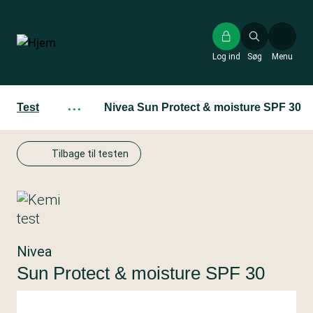
Gå
til
hovedindhold
Log ind
Søg
Menu
Test
···
Nivea Sun Protect & moisture SPF 30
Tilbage til testen
Nivea
Sun Protect & moisture SPF 30