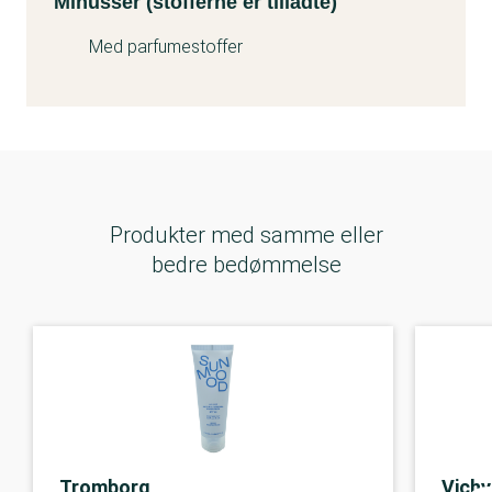
Minusser (stofferne er tilladte)
Med parfumestoffer
Produkter med samme eller
bedre bedømmelse
Tromborg
Vichy