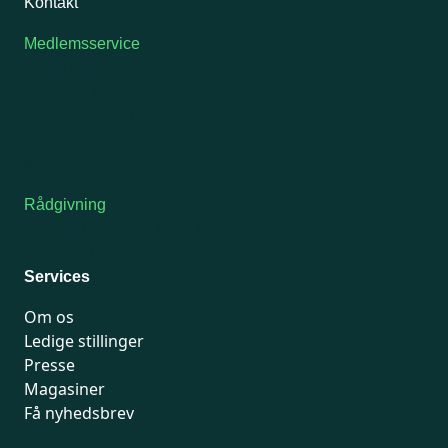
Kontakt
Medlemsservice
Man-tirsdag: kl. 9-12
Onsdag: Lukket
Tors-fredag: kl. 9-12
7741 7741
Kontakt medlemsservice
Rådgivning
For medlemmer: 7741 7777
Man-fredag 9-15
Services
Om os
Ledige stillinger
Presse
Magasiner
Få nyhedsbrev