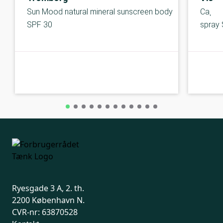
Sun Mood natural mineral sunscreen body
Capita
SPF 30
spray
B-kolbe
B-kolbe
Ryesgade 3 A, 2. th.
2200 København N.
CVR-nr: 63870528