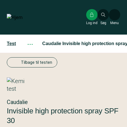
Gå
til
hovedindhold
Log ind
Søg
Menu
Test
···
Caudalie Invisible high protection spra
Tilbage til testen
Caudalie
Invisible high protection spray SPF
30