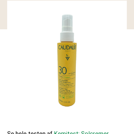
Se hele testen af
Kemitest: Solcremer