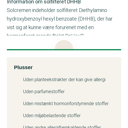
Information om solfilteret DHHB
Solcremen indeholder solfilteret Diethylamino
hydroxybenzoyl hexyl benzoate (DHHB), der har
vist sig at kunne være forurenet med en
hormonforstyrrende ftalat DnHexP .
EU har fastsat en grænse for forureningen, der skal
være under 10 ppm. Denne grænse gælder dog
først i 2027.
Kemitest
Plusser
Kiilto oplyser, at de anvender Diethylamino
hydroxybenzoyl hexyl benzoate uden urenheden
Uden planteekstrakter der kan give allergi
Dihexylphthalate. Dermed overholder solcremen de
Uden parfumestoffer
kommende krav.
Uden mistænkt hormonforstyrrende stoffer
Læs mere i testartiklen om solcreme
Uden miljøbelastende stoffer
Uden andre allergifremkaldende stoffer