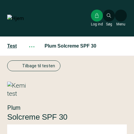
Gå
til
hovedindhold
Log ind
Søg
Menu
Test
···
Plum Solcreme SPF 30
Tilbage til testen
Plum
Solcreme SPF 30