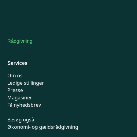
Onsdag: Lukket
Tors-fredag: kl. 9-12
7741 7741
Kontakt medlemsservice
Rådgivning
For medlemmer: 7741 7777
Man-fredag 9-15
Services
Om os
Ledige stillinger
Presse
Magasiner
Få nyhedsbrev
Besøg også
Økonomi- og gældsrådgivning