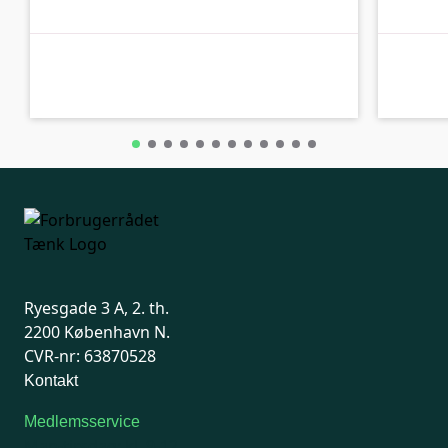
A-kolbe
A-kolbe
Ryesgade 3 A, 2. th.
2200 København N.
CVR-nr: 63870528
Kontakt
Medlemsservice
Man-tirsdag: kl. 9-12