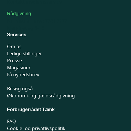
Kontakt medlemsservice
Rådgivning
For medlemmer: 7741 7777
Man-fredag 9-15
Services
Om os
Ledige stillinger
Presse
Magasiner
Få nyhedsbrev
Besøg også
Økonomi- og gældsrådgivning
Forbrugerrådet Tænk
FAQ
Cookie- og privatlivspolitik