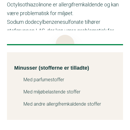
Octylisothiazolinone er allergifremkaldende og kan
være problematisk for miljøet.
Sodium dodecylbenzenesulfonate tilhører
stofgruppen LAS, der kan være problematisk for
miljøet.
Tea-dodecylbenzenesulfonate tilhører stofgruppen
LAS, der kan være problematisk for miljøet.
Minusser (stofferne er tilladte)
Kemitest
Parfume der kan give allergi.
Minusser (stofferne er tilladte)
Citronellol er et parfumestof, der kan give allergi.
Med parfumestoffer
Limonene er et parfumestof, der kan give allergi. Det
kan også være problematisk for miljøet.
Med miljøbelastende stoffer
Med andre allergifremkaldende stoffer