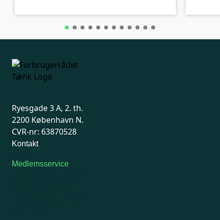
Ryesgade 3 A, 2. th.
2200 København N.
CVR-nr: 63870528
Kontakt
Medlemsservice
Man-tirsdag: kl. 9-12
Onsdag: Lukket
Tors-fredag: kl. 9-12
7741 7741