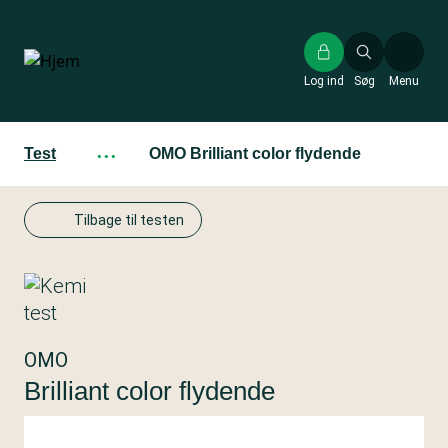
Gå
til
hovedindhold
Log ind
Søg
Menu
Test
···
OMO Brilliant color flydende
Tilbage til testen
OMO
Brilliant color flydende