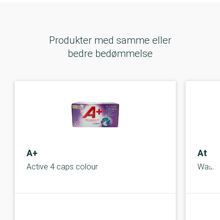
Produkter med samme eller
bedre bedømmelse
A+
At H
Active 4 caps colour
Wash 
C-kolbe
C-kolbe