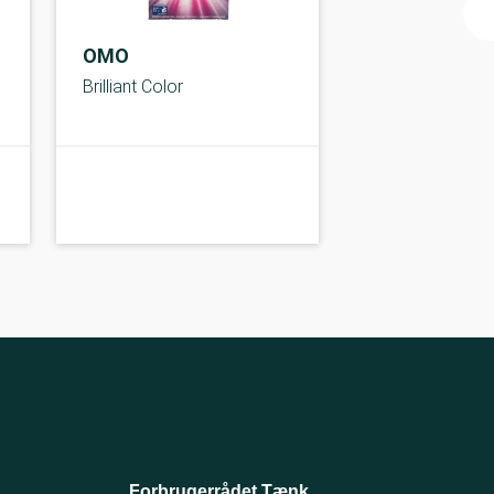
OMO
Brilliant Color
C-kolbe
C-
Forbrugerrådet Tænk