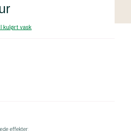
ur
l kulørt vask
ede effekter: