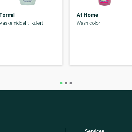
Formil
At Home
Vaskemiddel til kulørt
Wash color
C-kolbe
Services