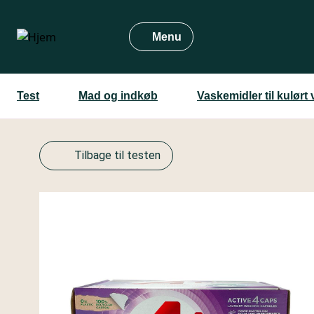
Gå
til
Menu
hovedindhold
Test
Mad og indkøb
Vaskemidler til kulørt
Tilbage til testen