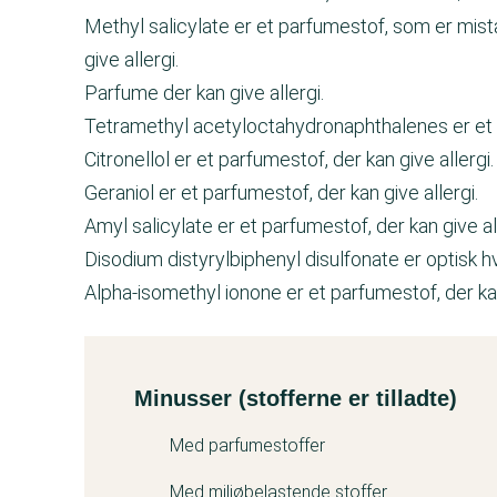
Methyl salicylate er et parfumestof, som er mis
give allergi.
Parfume der kan give allergi.
Tetramethyl acetyloctahydronaphthalenes er et p
Citronellol er et parfumestof, der kan give allergi.
Geraniol er et parfumestof, der kan give allergi.
Amyl salicylate er et parfumestof, der kan give all
Disodium distyrylbiphenyl disulfonate er optisk hv
Alpha-isomethyl ionone er et parfumestof, der kan
Minusser (stofferne er tilladte)
Kemitest
Med parfumestoffer
Med miljøbelastende stoffer