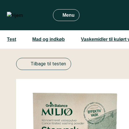
Gå
til
Menu
hovedindhold
Test
Mad og indkøb
Vaskemidler til kulørt
Tilbage til testen