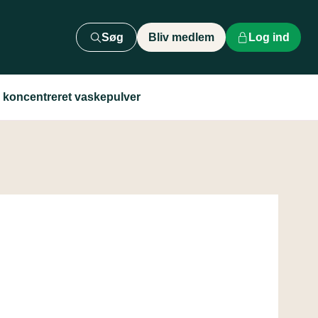
Søg
Bliv medlem
Log ind
 koncentreret vaskepulver