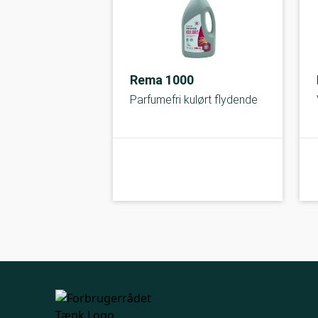
Rema 1000
Parfumefri kulørt flydende
kolbe
A-kolbe