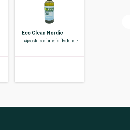
Eco Clean Nordic
Tøjvask parfumefri flydende
A-kolbe
A-