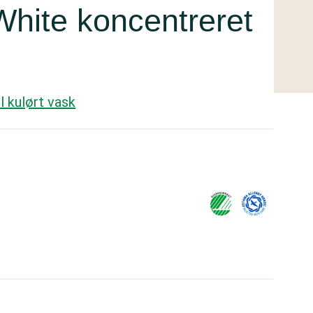
White koncentreret
l kulørt vask