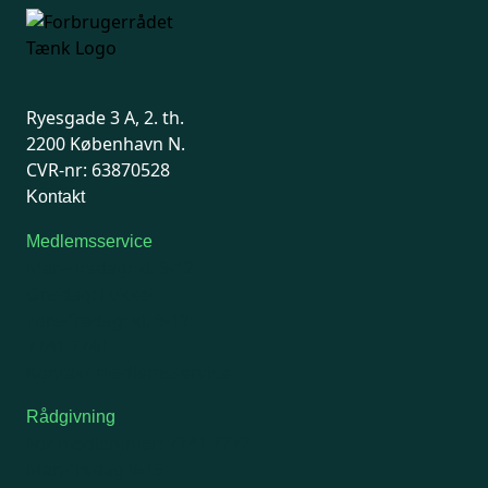
Ryesgade 3 A, 2. th.
2200 København N.
CVR-nr: 63870528
Kontakt
Medlemsservice
Man-tirsdag: kl. 9-12
Onsdag: Lukket
Tors-fredag: kl. 9-12
7741 7741
Kontakt medlemsservice
Rådgivning
For medlemmer: 7741 7777
Man-fredag 9-15