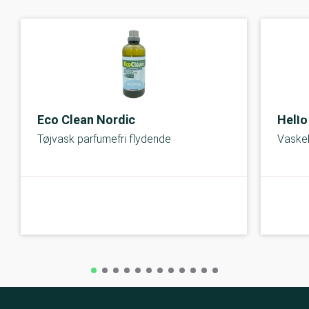
Eco Clean Nordic
Hello
Tøjvask parfumefri flydende
Vaske
A-kolbe
A-kolbe