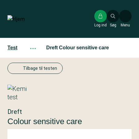
Gå
til
hovedindhold
Log ind
Søg
Menu
Test
···
Dreft Colour sensitive care
Tilbage til testen
Dreft
Colour sensitive care