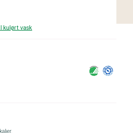
l kulørt vask
alier.