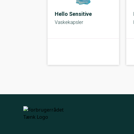
Hello Sensitive
Vaskekapsler
A-kolbe
kolbe