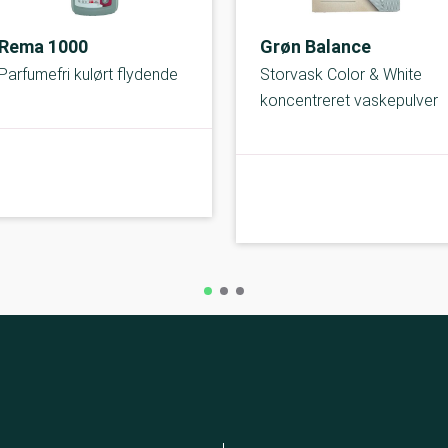
Rema 1000
Grøn Balance
Parfumefri kulørt flydende
Storvask Color & White
koncentreret vaskepulver
A-kolbe