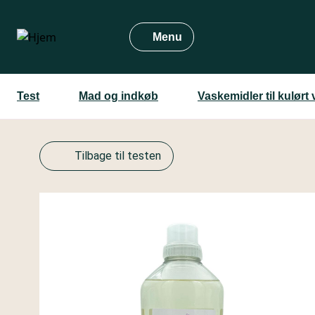
Gå
til
Menu
hovedindhold
Test
Mad og indkøb
Vaskemidler til kulørt
Tilbage til testen