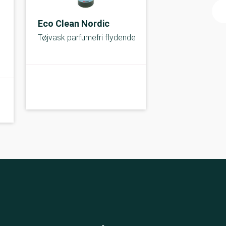
Eco Clean Nordic
Tøjvask parfumefri flydende
A-kolbe
A-