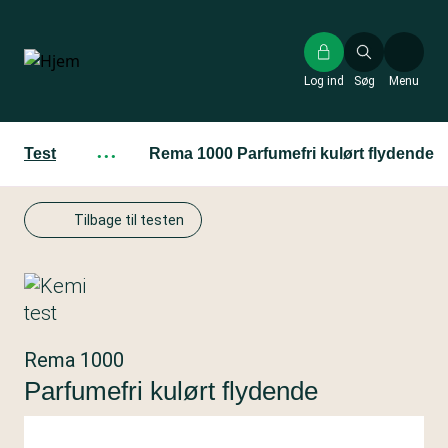
Gå
til
hovedindhold
Log ind
Søg
Menu
Test
···
Rema 1000 Parfumefri kulørt flydende
Tilbage til testen
Rema 1000
Parfumefri kulørt flydende