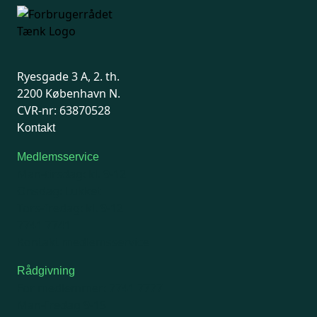
Ryesgade 3 A, 2. th.
2200 København N.
CVR-nr: 63870528
Kontakt
Medlemsservice
Man-tirsdag: kl. 9-12
Onsdag: Lukket
Tors-fredag: kl. 9-12
7741 7741
Kontakt medlemsservice
Rådgivning
For medlemmer: 7741 7777
Man-fredag 9-15