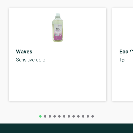
Waves
Eco C
Sensitive color
Tøjvas
A-kolbe
A-kolbe