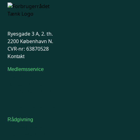
Ryesgade 3 A, 2. th.
2200 København N.
CVR-nr: 63870528
Kontakt
Medlemsservice
Man-tirsdag: kl. 9-12
Onsdag: Lukket
Tors-fredag: kl. 9-12
7741 7741
Kontakt medlemsservice
Rådgivning
For medlemmer: 7741 7777
Man-fredag 9-15