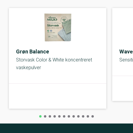
Grøn Balance
Wave
Storvask Color & White koncentreret
Sensit
vaskepulver
A-kolbe
A-kolbe