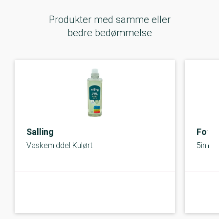
Produkter med samme eller
bedre bedømmelse
Salling
Formi
Vaskemiddel Kulørt
5in1 c
B-kolbe
B-kolbe