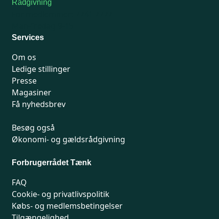
Rådgivning
For medlemmer: 7741 7777
Man-fredag 9-15
Services
Om os
Ledige stillinger
Presse
Magasiner
Få nyhedsbrev
Besøg også
Økonomi- og gældsrådgivning
Forbrugerrådet Tænk
FAQ
Cookie- og privatlivspolitik
Købs- og medlemsbetingelser
Tilgængelighed