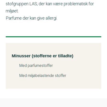
stofgruppen LAS, der kan være problematisk for
miljøet.
Parfume der kan give allergi.
Minusser (stofferne er tilladte)
Kemitest
Minusser (stofferne er tilladte)
Med parfumestoffer
Med miljøbelastende stoffer