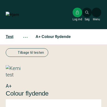
Gå
til
hovedindhold
Log ind
Søg
Menu
Test
···
A+ Colour flydende
Tilbage til testen
A+
Colour flydende