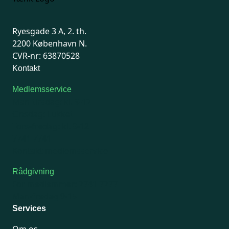
Ryesgade 3 A, 2. th.
2200 København N.
CVR-nr: 63870528
Kontakt
Medlemsservice
Man-tirsdag: kl. 9-12
Onsdag: Lukket
Tors-fredag: kl. 9-12
7741 7741
Kontakt medlemsservice
Rådgivning
For medlemmer: 7741 7777
Man-fredag 9-15
Services