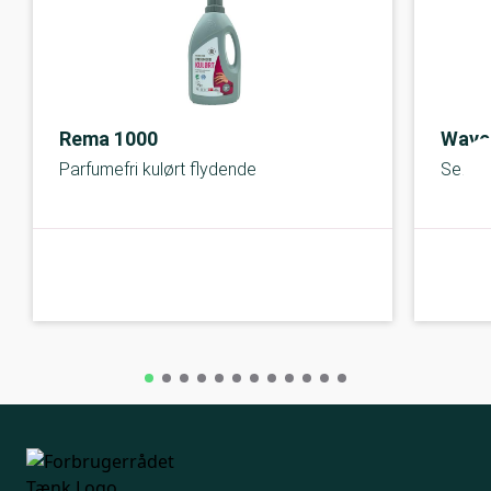
Rema 1000
Wave
Parfumefri kulørt flydende
Sensit
A-kolbe
A-kolbe