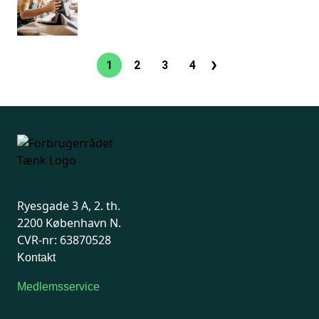
›
Sideinddeling
1
2
3
4
Nuværende
Side
Side
Side
Næste
side
side
Ryesgade 3 A, 2. th.
2200 København N.
CVR-nr: 63870528
Kontakt
Medlemsservice
Man-tirsdag: kl. 9-12