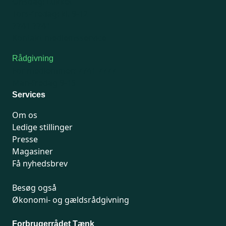
Onsdag: Lukket
Tors-fredag: kl. 9-12
7741 7741
Kontakt medlemsservice
Rådgivning
For medlemmer: 7741 7777
Man-fredag 9-15
Services
Om os
Ledige stillinger
Presse
Magasiner
Få nyhedsbrev
Besøg også
Økonomi- og gældsrådgivning
Forbrugerrådet Tænk