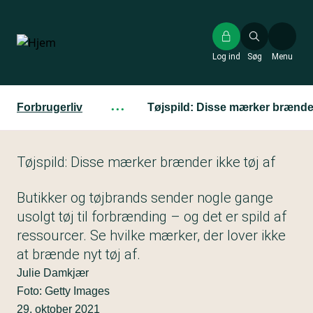
Gå
til
hovedindhold
Log ind
Søg
Menu
Forbrugerliv
···
Tøjspild: Disse mærker brænder 
Tøjspild: Disse mærker brænder ikke tøj af
Butikker og tøjbrands sender nogle gange
usolgt tøj til forbrænding – og det er spild af
ressourcer. Se hvilke mærker, der lover ikke
at brænde nyt tøj af.
Julie Damkjær
Foto: Getty Images
29. oktober 2021