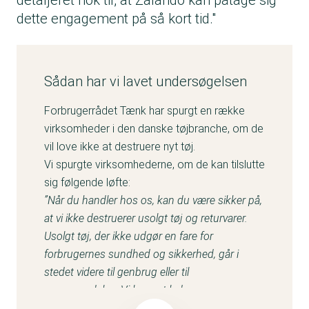
detaljeret nok til, at Zalando kan påtage sig
dette engagement på så kort tid."
Sådan har vi lavet undersøgelsen
Forbrugerrådet Tænk har spurgt en række
virksomheder i den danske tøjbranche, om de
vil love ikke at destruere nyt tøj.
Vi spurgte virksomhederne, om de kan tilslutte
sig følgende løfte:
”Når du handler hos os, kan du være sikker på,
at vi ikke destruerer usolgt tøj og returvarer.
Usolgt tøj, der ikke udgør en fare for
forbrugernes sundhed og sikkerhed, går i
stedet videre til genbrug eller til
genanvendelse. Vi lover at lade
#tøjetlængeleve”