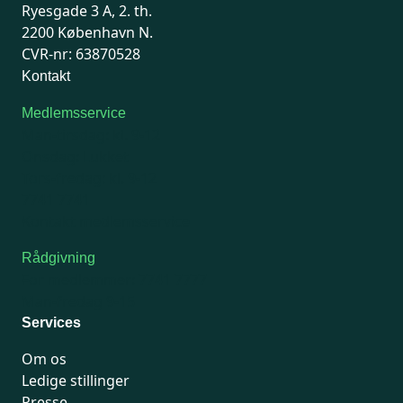
Ryesgade 3 A, 2. th.
2200 København N.
CVR-nr: 63870528
Kontakt
Medlemsservice
Man-tirsdag: kl. 9-12
Onsdag: Lukket
Tors-fredag: kl. 9-12
7741 7741
Kontakt medlemsservice
Rådgivning
For medlemmer: 7741 7777
Man-fredag 9-15
Services
Om os
Ledige stillinger
Presse