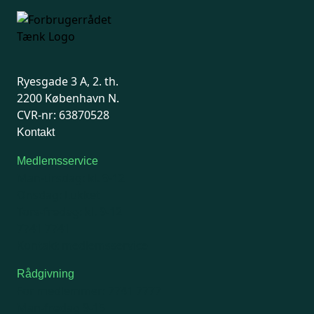
Ryesgade 3 A, 2. th.
2200 København N.
CVR-nr: 63870528
Kontakt
Medlemsservice
Man-tirsdag: kl. 9-12
Onsdag: Lukket
Tors-fredag: kl. 9-12
7741 7741
Kontakt medlemsservice
Rådgivning
For medlemmer: 7741 7777
Man-fredag 9-15