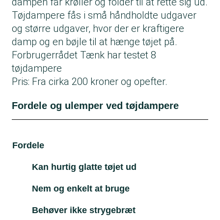
dampen får krøller og folder til at rette sig ud.
Tøjdampere fås i små håndholdte udgaver
og større udgaver, hvor der er kraftigere
damp og en bøjle til at hænge tøjet på.
Forbrugerrådet Tænk har testet 8
tøjdampere
Pris: Fra cirka 200 kroner og opefter.
Fordele og ulemper ved tøjdampere
Fordele
Ul
Kan hurtig glatte tøjet ud
Nem og enkelt at bruge
Behøver ikke strygebræt