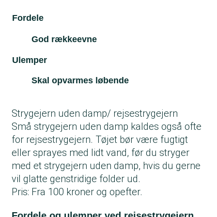
Fordele
Ul
God rækkeevne
Ulemper
Skal opvarmes løbende
Strygejern uden damp/ rejsestrygejern
Små strygejern uden damp kaldes også ofte
for rejsestrygejern. Tøjet bør være fugtigt
eller sprayes med lidt vand, før du stryger
med et strygejern uden damp, hvis du gerne
vil glatte genstridige folder ud.
Pris: Fra 100 kroner og opefter.
Fordele og ulemper ved rejsestrygejern