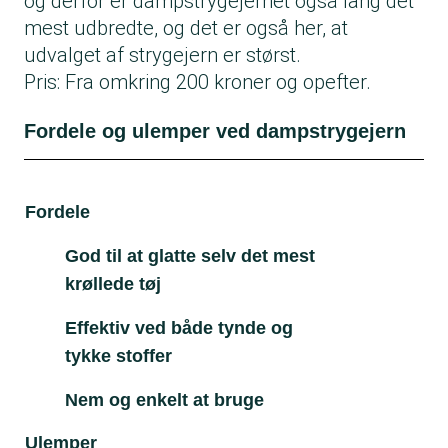
og derfor er dampstrygejernet også lang det
mest udbredte, og det er også her, at
udvalget af strygejern er størst.
Pris: Fra omkring 200 kroner og opefter.
Fordele og ulemper ved dampstrygejern
Fordele
Ul
God til at glatte selv det mest
krøllede tøj
Effektiv ved både tynde og
tykke stoffer
Nem og enkelt at bruge
Ulemper