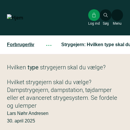
Gå
til
hovedindhold
Log ind
Søg
Menu
Forbrugerliv
···
Strygejern: Hvilken type skal 
Hvilken
type
strygejern skal du vælge?
Hvilket strygejern skal du vælge?
Dampstrygejern, dampstation, tøjdamper
eller et avanceret strygesystem. Se fordele
og ulemper
Lars Nøhr Andresen
30. april 2025