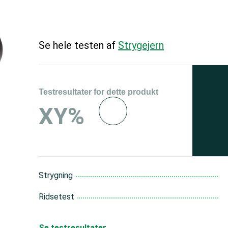
Se hele testen af
Strygejern
Testresultater for dette produkt
Se 
XY%
og 
150
Strygning
Ridsetest
Se testresultater