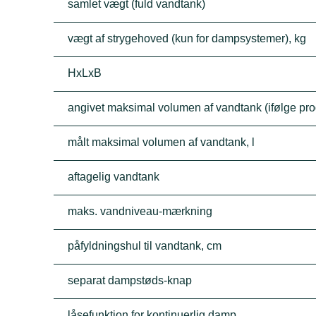
samlet vægt (fuld vandtank)
vægt af strygehoved (kun for dampsystemer), kg
HxLxB
angivet maksimal volumen af vandtank (ifølge prod
målt maksimal volumen af vandtank, l
aftagelig vandtank
maks. vandniveau-mærkning
påfyldningshul til vandtank, cm
separat dampstøds-knap
låsefunktion for kontinuerlig damp