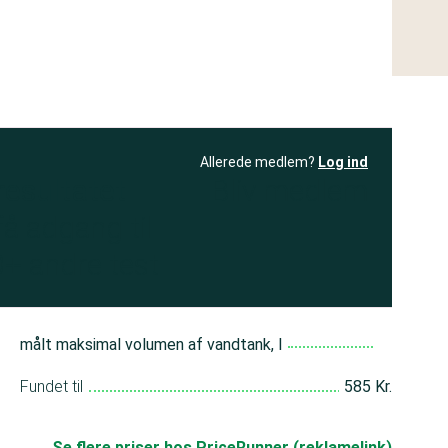
Allerede medlem?
Log ind
resultatet
Bliv medlem
få adgang til
+ andre test
målt maksimal volumen af vandtank, l
Fundet til
585 Kr.
Se flere priser hos PriceRunner (reklamelink)