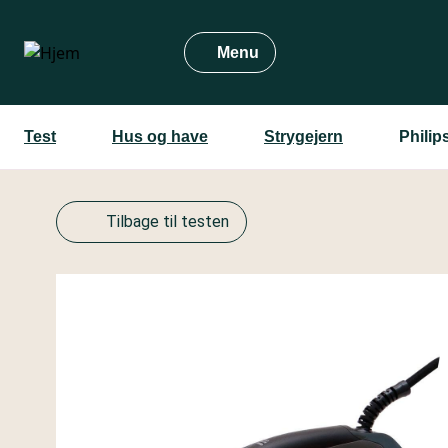
Gå
til
Menu
hovedindhold
Test
Hus og have
Strygejern
Philip
Tilbage til testen