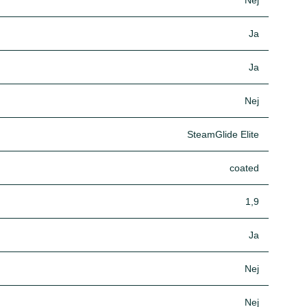
Nej
Ja
Ja
Nej
SteamGlide Elite
coated
1,9
Ja
Nej
Nej