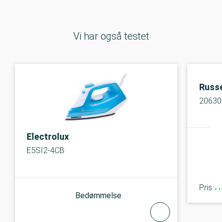
Vi har også testet
Russe
20630
Electrolux
E5SI2-4CB
Pris
Bedømmelse