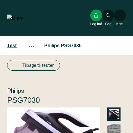
Gå
til
hovedindhold
Log ind
Søg
Menu
Test
···
Philips PSG7030
Tilbage til testen
Philips
PSG7030