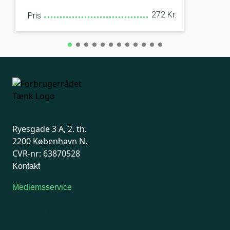
272 Kr.
Pris
Ryesgade 3 A, 2. th.
2200 København N.
CVR-nr: 63870528
Kontakt
Medlemsservice
Man-tirsdag: kl. 9-12
Onsdag: Lukket
Tors-fredag: kl. 9-12