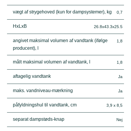
vægt af strygehoved (kun for dampsystemer), kg
0,7
HxLxB
26.8x43.3x25.5
angivet maksimal volumen af vandtank (ifølge
1,8
producent), l
målt maksimal volumen af vandtank, l
1,8
aftagelig vandtank
Ja
maks. vandniveau-mærkning
Ja
påfyldningshul til vandtank, cm
3,9 x 8,5
separat dampstøds-knap
Nej